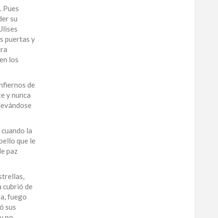
. Pues
der su
Ulises
as puertas y
ara
 en los
infiernos de
te y nunca
llevándose
e cuando la
pello que le
de paz
trellas,
a cubrió de
ra, fuego
hó sus
 y no