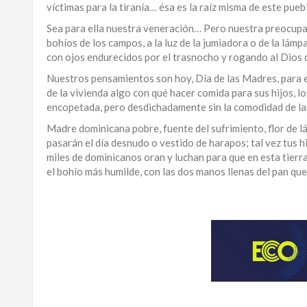
víctimas para la tiranía… ésa es la raíz misma de este puebl
Sea para ella nuestra veneración… Pero nuestra preocupaci
bohíos de los campos, a la luz de la jumiadora o de la lámp
con ojos endurecidos por el trasnocho y rogando al Dios de
Nuestros pensamientos son hoy, Día de las Madres, para e
de la vivienda algo con qué hacer comida para sus hijos, l
encopetada, pero desdichadamente sin la comodidad de l
Madre dominicana pobre, fuente del sufrimiento, flor de l
pasarán el día desnudo o vestido de harapos; tal vez tus h
miles de dominicanos oran y luchan para que en esta tierra
el bohío más humilde, con las dos manos llenas del pan que
Obtenga
un
análisis
más
amplio
de
la
actualidad