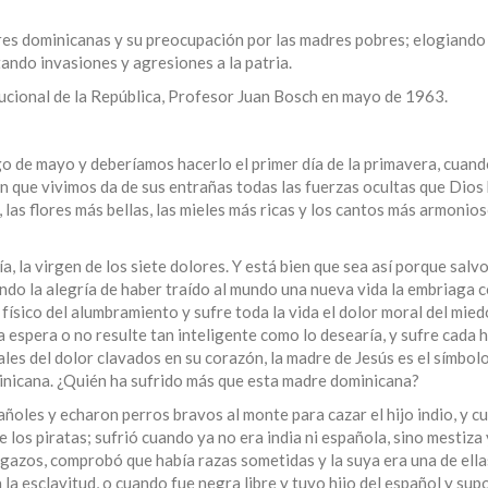
dres dominicanas y su preocupación por las madres pobres; elogiand
ando invasiones y agresiones a la patria.
tucional de la República, Profesor Juan Bosch en mayo de 1963.
 de mayo y deberíamos hacerlo el primer día de la primavera, cuando
n que vivimos da de sus entrañas todas las fuerzas ocultas que Dios
 las flores más bellas, las mieles más ricas y los cantos más armonios
a, la virgen de los siete dolores. Y está bien que sea así porque salvo
ando la alegría de haber traído al mundo una nueva vida la embriaga
r físico del alumbramiento y sufre toda la vida el dolor moral del mie
a espera o no resulte tan inteligente como lo desearía, y sufre cada h
ales del dolor clavados en su corazón, la madre de Jesús es el símbolo
minicana. ¿Quién ha sufrido más que esta madre dominicana?
añoles y echaron perros bravos al monte para cazar el hijo indio, y 
de los piratas; sufrió cuando ya no era india ni española, sino mestiza 
igazos, comprobó que había razas sometidas y la suya era una de ellas
la esclavitud, o cuando fue negra libre y tuvo hijo del español y sup