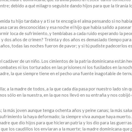
ntre; debido a qué milagro seguiste dando hijos para que la tiranía l
mida tu hijo tardaba y a ti se te encogía el alma pensando si no habí
asa caras desconocidas y esa noche el hijo que había salido a pasear
rmir loca de sufrimiento, y temblabas a cada ruido esperando la peor
a y dos años de crimen? Treinta y dos años es demasiado tiempo para 
 años, todas las noches fueron de pavor; y si tú pudiste padecerlos e
l cadáver de un niño. Los cimientos de la patria dominicana están h
ombates ni los torturados en las prisiones ni los fusilados en la noch
 madre, la que siempre tiene en el pecho una fuente inagotable de ternu
la; a la madre de todos, a la que cada día pasa por nuestro lado sin
os sólo en la nuestra, en la que nos llevó en su entraña y nos cobijó
s; la más joven aunque tenga ochenta años y peine canas; la más salu
 sufrimiento la haya deformado; la siempre viva aunque haya muerto.
adre que dio hijos para que hicieran patria y los dio para las guerras 
a que los caudillos los enviaran a la muerte; la madre dominicana que 