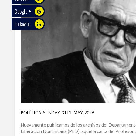
Google +
ECO
PLAY
Linkedin
TRABAJOS
DE
INVESTIGACIÓN
PROVINCIAS
DISTRITO
NACIONAL
SANTO
DOMINGO
SANTIAGO
POLÍTICA
.
SUNDAY, 31 DE MAY, 2026
SAN
Nuevamente publicamos de los archivos del Departamento
JUAN
Liberación Dominicana (PLD), aquella carta del Profesor 