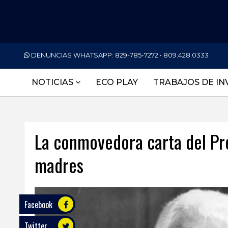
PORTADA
DENUNCIAS WHATSAPP:
829-785-7272 • 809.428.0333
NACIONALES
NOTICIAS
ECO PLAY
TRABAJOS DE IN
INTERNACIONAL
POLÍTICA
La conmovedora carta del Pre
ECONOMÍA
madres
DEPORTES
ENTRETENIMIENTO
SALUD
Facebook
Twitter
TECNOLOGÍA