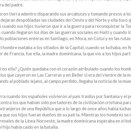
ra del padre.
eron tierra adentro disparando sus arcabuces y tomando presos a lo
dejaran despobladas las ciudades del Oeste y del Norte y ella tuvo 
rió cuando sus hijos tuvieron que ir a la guerra para reconquistar la T
 cuando llegaron los días de las guerras sociales en Haití y cuando l
lo poblaciones enteras en Santiago, en Moca, en Cotuí y en las rutas 
ombre mataba a los sitiados de la Capital, cuando se luchaba, en fi
de Francia, fue ella, la madre dominicana, la que vio a los hijos parti
.
 si no ella? ¿Quién quedaba con el corazón atribulado cuando los homb
os que cayeron en Las Carreras y en Beller si era del vientre de la 
do al poblado lejano, al campo perdido, llegaba la noticia de la mue
rra cuando los españoles volvieron al país traídos por Santana y el 
ontra los que habían sido portadores de la civilización cristiana par
xtranjeros de una República que a lo largo de once años había lucha
ara que sus hijos fueran dueños de su patria. Mientras los hombres se
renales de la Línea Noroeste, la madre dominicana esperaba en el boh
l hijo había caído en la batalla.