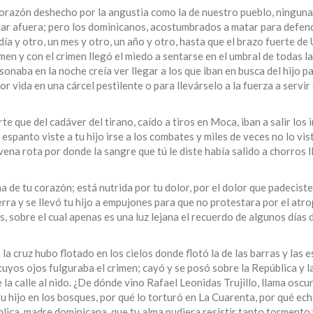
orazón deshecho por la angustia como la de nuestro pueblo, ninguna
 mar afuera; pero los dominicanos, acostumbrados a matar para defen
ía y otro, un mes y otro, un año y otro, hasta que el brazo fuerte de 
men y con el crimen llegó el miedo a sentarse en el umbral de todas l
onaba en la noche creía ver llegar a los que iban en busca del hijo p
r vida en una cárcel pestilente o para llevárselo a la fuerza a servir
te que del cadáver del tirano, caído a tiros en Moca, iban a salir los 
 espanto viste a tu hijo irse a los combates y miles de veces no lo vis
ena rota por donde la sangre que tú le diste había salido a chorros 
 de tu corazón; está nutrida por tu dolor, por el dolor que padecist
ra y se llevó tu hijo a empujones para que no protestara por el atro
os, sobre el cual apenas es una luz lejana el recuerdo de algunos días 
a cruz hubo flotado en los cielos donde flotó la de las barras y las es
uyos ojos fulguraba el crimen; cayó y se posó sobre la República y l
de la calle al nido. ¿De dónde vino Rafael Leonidas Trujillo, llama oscu
tu hijo en los bosques, por qué lo torturó en La Cuarenta, por qué ec
xplica, madre dominicana, que tu alma pudiera resistir tanto tormento