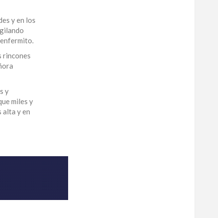
des y en los
igilando
 enfermito.
s rincones
eñora
s y
que miles y
 alta y en