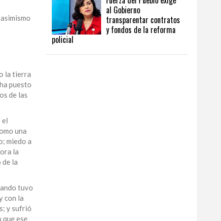
Fuerza del Pueblo exige
al Gobierno
o asimismo
transparentar contratos
y fondos de la reforma
policial
 la tierra
 ha puesto
os de las
 el
 como una
do; miedo a
ora la
 de la
cuando tuvo
y con la
; y sufrió
o que ese