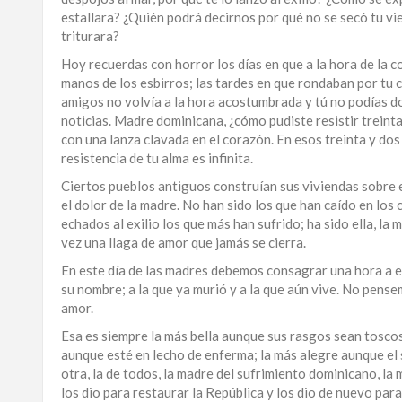
estallara? ¿Quién podrá decirnos por qué no se secó tu vie
triturara?
Hoy recuerdas con horror los días en que a la hora de la co
manos de los esbirros; las tardes en que rondaban por tu c
amigos no volvía a la hora acostumbrada y tú no podías do
noticias. Madre dominicana, ¿cómo pudiste resistir treint
con una lanza clavada en el corazón. En esos treinta y dos
resistencia de tu alma es infinita.
Ciertos pueblos antiguos construían sus viviendas sobre e
el dolor de la madre. No han sido los que han caído en los c
echados al exilio los que más han sufrido; ha sido ella, la
vez una llaga de amor que jamás se cierra.
En este día de las madres debemos consagrar una hora a el
su nombre; a la que ya murió y a la que aún vive. No pensem
amor.
Esa es siempre la más bella aunque sus rasgos sean tosco
aunque esté en lecho de enferma; la más alegre aunque el
otra, la de todos, la madre del sufrimiento dominicano, la m
los dio para restaurar la República y los dio de nuevo par