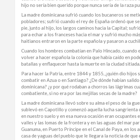
hijo no sería bien querido porque nunca sería de la raza pu
La madre dominicana sufrió cuando los bucaneros se meti
pobladores; sufrió cuando el rey de España ordenó que se 
pie, junto al hijo, los largos caminos hacia la Capital; suf
para echar a los franceses hacia el mar y sufrió mucho más
haitianos entraron en la parte española y pasaron a cuchil
Cuando los hombres combatían en Palo Hincado, cuando el h
volver a hacer española la colonia que había caído en poder 
batallas y enflaquecer hasta la muerte en la ciudad sitiada
Para hacer la Patria, entre 1844 y 1855, ¿quién dio hijos
combatir en Azua o en Santiago? ¿De dónde habían salido l
dominicana? ¿y por qué rodaban a chorros las lágrimas cuan
combatiente, si no era por las mejillas secas de la madre?
La madre dominicana llevó sobre su alma el peso de la gue
sublevó en Capotillo y comenzó aquella lucha sangrienta c
en nuestro suelo y en esa nueva ocasión eran ocupantes e
valles y las lomas de la frontera y en las aguas del mar p
Guanuma, en Puerto Príncipe en el Canal de Paya, en los a
casa de yaguas del pueblo que le llegara la noticia de que e