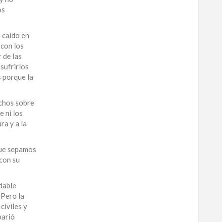
os
a caído en
 con los
 de las
sufrirlos
s porque la
echos sobre
e ni los
ra y a la
 que sepamos
 con su
dable
 Pero la
civiles y
parió