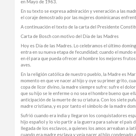
en Mayo de 1963.
LA
En su texto se expresa admiración y veneración a las ma
ALTAGRACIA
el coraje demostrado por las mujeres dominicanas enfrent
A continuación el texto de la carta del Presidente Consti
PUERTO
PLATA
Carta de Bosch con motivo del Día de las Madres
Hoy es Día de las Madres. Lo celebramos el último domingo
CONTÁCTENOS
entra en su nueva etapa de fecundidad; cuando el mundo e
en él para que pueda ofrecer al hombre los mejores frutos,
aves.
En la religión católica de nuestro pueblo, la Madre es Marí
momento en que ve nacer al hijo y oye su primer grito, cu
copa de licor divino, la madre siempre sufre: sufre el dolo
que su hijo se le enferme o no sea el hombre bueno que ell
anticipación de la muerte de su criatura. Con los siete puñ
madre cristiana, y es por tanto el símbolo de la madre do
Sufrió cuando era india y llegaron los conquistadores esp
hijo español y lo vio partir a la guerra para salvar el país 
llegada de los esclavos, a quienes los amos arreaban a lat
cuando era madre esclava y veía nacer al hijo condenado a 