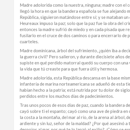
Madre adolorida como la nuestra, ninguna; madre con el c
llegó la hora en que la bandera española se fue alejando
República, siguieron matándose entre sí; y se mataban un d
Heureaux impuso la paz; solo que la paz fue la obra del cri
entonces la madre sufrió de miedo y en cada pisada que res
fusilarlo en el cruce de dos caminos o para encerrarlo de po
cuarteles.
Madre dominicana, árbol del sufrimiento, ¿quién iba a decir
la guerra civil? Pero salieron, y durante diecisiete años de
supiste en qué perdido matorral quedó su cuerpo con una v
la vida que tú creaste para que fuera útil y hermosa.
Madre adolorida, esta República descansa en la base misma
infantería de marina norteamericana se adueñó de esta tier
habían hecho a la patria; está nutrida por tu dolor de sigl
perdidos entre los muchos días de padecimientos.
Tras unos pocos de esos días de paz, cuando la bandera de l
cayó sobre ti el espanto; cayó como una ave de piedra en c
la costa a la montaña, del mar al río, de la arena al árbol, 
ardiente y sin luz, señor de la maldad? ¿Por qué asesinó a 
despojos al mar, por qué te lo lanzó al exilio? ¿Cómo se e