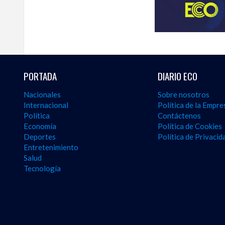
amplio
de
la
actualidad
institucional
y
gubernamental
PORTADA
DIARIO ECO
en
Dominican
Nacionales
Sobre nosotros
politics
Internacional
Política de la Empre
and
Política
Contáctenos
government
Economía
Política de Cookies
news
.
Deportes
Política de Privacid
Entretenimiento
Salud
Tecnología