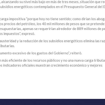
, alcanzando su nivel más bajo en más de tres meses, situación que r
 subsidios energéticos contemplados en el Presupuesto General del 
a carga impositiva “porque hoy no tiene sentido; como dirían los abo
los precios del petróleo, los 40 mil millones de pesos que se pretend
esupuestarias, apenas se requerirían alrededor de 889 millones de p
os impuestos”, expresó.
usteridad y la reducción de los subsidios energéticos elimina las ra
ibutarias.
 aumento excesivo de los gastos del Gobierno”, reiteró.
 más eficiente de los recursos públicos y no una nueva carga tributa
s indicadores oficiales muestran crecimiento económico y mejores