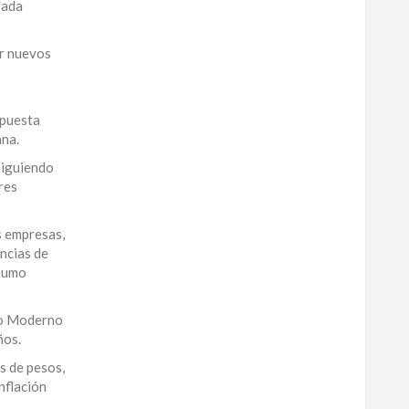
sada
er nuevos
opuesta
ana.
rsiguiendo
res
s empresas,
encias de
nsumo
rio Moderno
ños.
s de pesos,
nflación