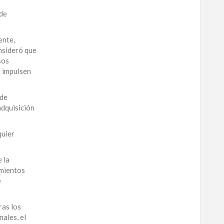
 de
ente,
onsideró que
sos
e impulsen
 de
adquisición
quier
 la
imientos
e
ras los
ales, el