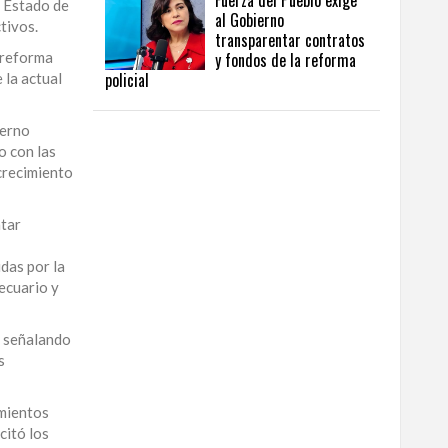
Fuerza del Pueblo exige
l Estado de
al Gobierno
tivos.
transparentar contratos
 reforma
y fondos de la reforma
policial
 la actual
ierno
o con las
 crecimiento
ntar
idas por la
ecuario y
, señalando
s
imientos
citó los