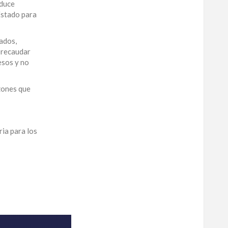
educe
Estado para
gados,
e recaudar
esos y no
zones que
ria para los