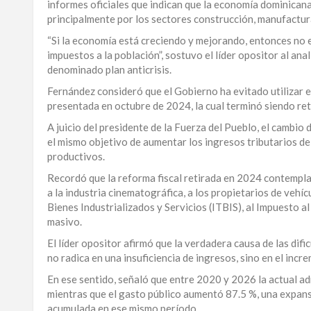
informes oficiales que indican que la economía dominicana
principalmente por los sectores construcción, manufactura
“Si la economía está creciendo y mejorando, entonces no e
impuestos a la población”, sostuvo el líder opositor al an
denominado plan anticrisis.
Fernández consideró que el Gobierno ha evitado utilizar e
presentada en octubre de 2024, la cual terminó siendo ret
A juicio del presidente de la Fuerza del Pueblo, el cambio 
el mismo objetivo de aumentar los ingresos tributarios d
productivos.
Recordó que la reforma fiscal retirada en 2024 contempla
a la industria cinematográfica, a los propietarios de vehí
Bienes Industrializados y Servicios (ITBIS), al Impuesto 
masivo.
El líder opositor afirmó que la verdadera causa de las di
no radica en una insuficiencia de ingresos, sino en el inc
En ese sentido, señaló que entre 2020 y 2026 la actual a
mientras que el gasto público aumentó 87.5 %, una expans
acumulada en ese mismo período.