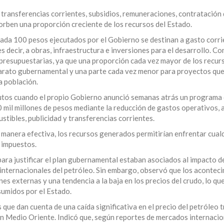
 transferencias corrientes, subsidios, remuneraciones, contratación
sorben una proporción creciente de los recursos del Estado.
ada 100 pesos ejecutados por el Gobierno se destinan a gasto corri
s decir, a obras, infraestructura e inversiones para el desarrollo. C
es presupuestarias, ya que una proporción cada vez mayor de los recur
aparato gubernamental y una parte cada vez menor para proyectos qu
a población.
butos cuando el propio Gobierno anunció semanas atrás un programa
 mil millones de pesos mediante la reducción de gastos operativos, 
stibles, publicidad y transferencias corrientes.
 manera efectiva, los recursos generados permitirían enfrentar cual
 impuestos.
ara justificar el plan gubernamental estaban asociados al impacto de
 internacionales del petróleo. Sin embargo, observó que los acontec
s externas y una tendencia a la baja en los precios del crudo, lo qu
sumidos por el Estado.
ue dan cuenta de una caída significativa en el precio del petróleo t
n Medio Oriente. Indicó que, según reportes de mercados internacion