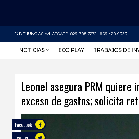
PORTADA
DENUNCIAS WHATSAPP:
829-785-7272 • 809.428.0333
NACIONALES
NOTICIAS
ECO PLAY
TRABAJOS DE IN
INTERNACIONAL
POLÍTICA
Leonel asegura PRM quiere i
ECONOMÍA
exceso de gastos; solicita r
DEPORTES
ENTRETENIMIENTO
SALUD
Facebook
Twitter
TECNOLOGÍA