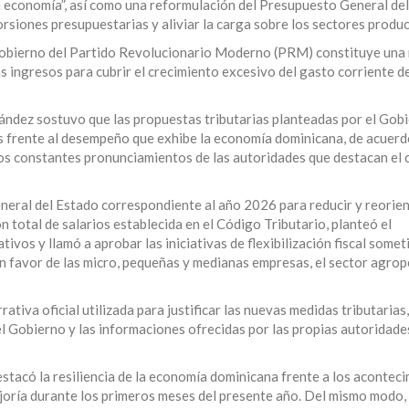
 la economía”, así como una reformulación del Presupuesto General de
orsiones presupuestarias y aliviar la carga sobre los sectores produc
l Gobierno del Partido Revolucionario Moderno (PRM) constituye una
 ingresos para cubrir el crecimiento excesivo del gasto corriente de
nández sostuvo que las propuestas tributarias planteadas por el Gob
as frente al desempeño que exhibe la economía dominicana, de acuerd
 los constantes pronunciamientos de las autoridades que destacan el
eral del Estado correspondiente al año 2026 para reducir y reorie
n total de salarios establecida en el Código Tributario, planteó el
ivos y llamó a aprobar las iniciativas de flexibilización fiscal somet
 favor de las micro, pequeñas y medianas empresas, el sector agrop
ativa oficial utilizada para justificar las nuevas medidas tributarias
el Gobierno y las informaciones ofrecidas por las propias autoridade
tacó la resiliencia de la economía dominicana frente a los acontec
joría durante los primeros meses del presente año. Del mismo modo, 