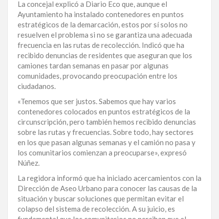
La concejal explicó a Diario Eco que, aunque el
LA
Ayuntamiento ha instalado contenedores en puntos
ALTAGRACIA
estratégicos de la demarcación, estos por sí solos no
resuelven el problema si no se garantiza una adecuada
PUERTO
frecuencia en las rutas de recolección. Indicó que ha
PLATA
recibido denuncias de residentes que aseguran que los
camiones tardan semanas en pasar por algunas
comunidades, provocando preocupación entre los
CONTÁCTENOS
ciudadanos.
«Tenemos que ser justos. Sabemos que hay varios
contenedores colocados en puntos estratégicos de la
circunscripción, pero también hemos recibido denuncias
sobre las rutas y frecuencias. Sobre todo, hay sectores
en los que pasan algunas semanas y el camión no pasa y
los comunitarios comienzan a preocuparse», expresó
Núñez.
La regidora informó que ha iniciado acercamientos con la
Dirección de Aseo Urbano para conocer las causas de la
situación y buscar soluciones que permitan evitar el
colapso del sistema de recolección. A su juicio, es
fundamental que los comunitarios no perciban que el