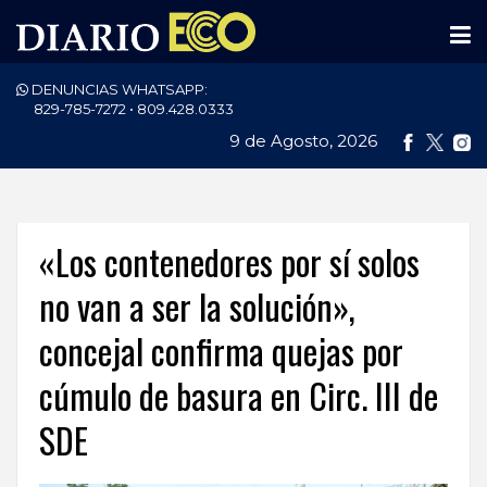
DENUNCIAS WHATSAPP:
PORTADA
829-785-7272 • 809.428.0333
9 de Agosto, 2026
NACIONALES
INTERNACIONAL
POLÍTICA
«Los contenedores por sí solos
ECONOMÍA
no van a ser la solución»,
concejal confirma quejas por
DEPORTES
cúmulo de basura en Circ. III de
ENTRETENIMIENTO
SDE
SALUD
TECNOLOGÍA