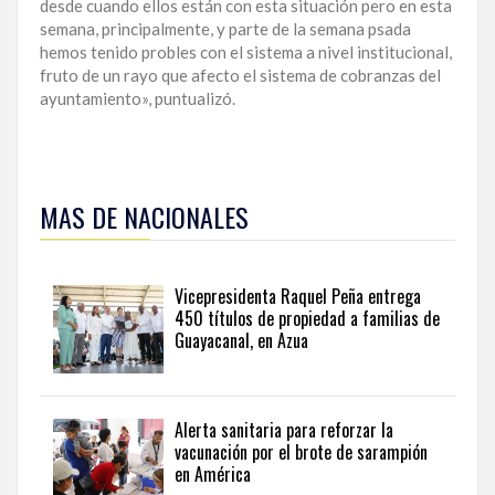
desde cuando ellos están con esta situación pero en esta
semana, principalmente, y parte de la semana psada
hemos tenido probles con el sistema a nivel institucional,
fruto de un rayo que afecto el sistema de cobranzas del
ayuntamiento», puntualizó.
Para
ampliar
MAS DE NACIONALES
esta
información
y
seguir
Vicepresidenta Raquel Peña entrega
la
450 títulos de propiedad a familias de
actualidad
Guayacanal, en Azua
del
país
desde
una
Alerta sanitaria para reforzar la
perspectiva
vacunación por el brote de sarampión
internacional,
en América
visite