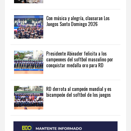
the
latest
news
Con música y alegría, clausuran Los
Juegos Santo Domingo 2026
from
the
Dominican
Republic
in
Presidente Abinader felicita a los
English
.
campeones del softbol masculino por
conquistar medalla oro para RD
RD derrota al campeón mundial y es
bicampeón del softbol de los juegos