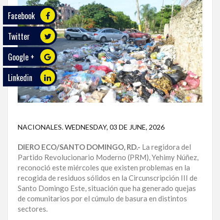
Facebook
ECO
PLAY
Twitter
TRABAJOS
Google +
DE
INVESTIGACIÓN
Linkedin
PROVINCIAS
DISTRITO
NACIONAL
NACIONALES
.
WEDNESDAY, 03 DE JUNE, 2026
DIERO ECO/SANTO DOMINGO, RD.-
La regidora del
SANTO
Partido Revolucionario Moderno (PRM), Yehimy Núñez,
DOMINGO
reconoció este miércoles que existen problemas en la
recogida de residuos sólidos en la Circunscripción III de
SANTIAGO
Santo Domingo Este, situación que ha generado quejas
de comunitarios por el cúmulo de basura en distintos
SAN
sectores.
JUAN