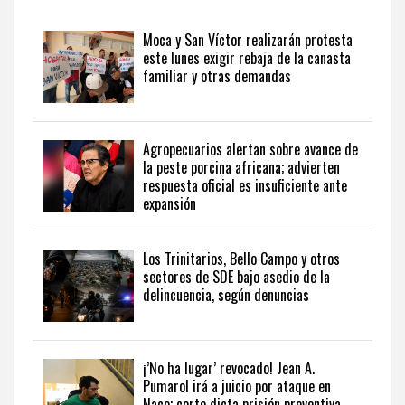
y
seguir
Moca y San Víctor realizarán protesta
la
este lunes exigir rebaja de la canasta
actualidad
familiar y otras demandas
del
país
desde
una
Agropecuarios alertan sobre avance de
perspectiva
la peste porcina africana; advierten
internacional,
respuesta oficial es insuficiente ante
visite
expansión
the
latest
news
Los Trinitarios, Bello Campo y otros
sectores de SDE bajo asedio de la
from
delincuencia, según denuncias
the
Dominican
Republic
in
¡’No ha lugar’ revocado! Jean A.
English
.
Pumarol irá a juicio por ataque en
Naco; corte dicta prisión preventiva