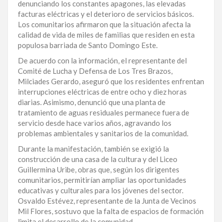
denunciando los constantes apagones, las elevadas
LA
facturas eléctricas y el deterioro de servicios básicos.
ALTAGRACIA
Los comunitarios afirmaron que la situación afecta la
calidad de vida de miles de familias que residen en esta
PUERTO
populosa barriada de Santo Domingo Este.
PLATA
De acuerdo con la información, el representante del
Comité de Lucha y Defensa de Los Tres Brazos,
CONTÁCTENOS
Milciades Gerardo, aseguró que los residentes enfrentan
interrupciones eléctricas de entre ocho y diez horas
diarias. Asimismo, denunció que una planta de
tratamiento de aguas residuales permanece fuera de
servicio desde hace varios años, agravando los
problemas ambientales y sanitarios de la comunidad.
Durante la manifestación, también se exigió la
construcción de una casa de la cultura y del Liceo
Guillermina Uribe, obras que, según los dirigentes
comunitarios, permitirían ampliar las oportunidades
educativas y culturales para los jóvenes del sector.
Osvaldo Estévez, representante de la Junta de Vecinos
Mil Flores, sostuvo que la falta de espacios de formación
limita el desarrollo de la comunidad.