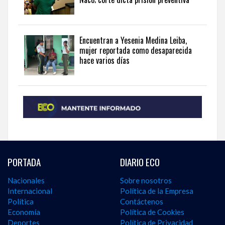
Encuentran a Yesenia Medina Leiba,
mujer reportada como desaparecida
hace varios días
PORTADA
DIARIO ECO
Nacionales
Sobre nosotros
Internacional
Política de la Empresa
Política
Contáctenos
Economía
Política de Cookies
Deportes
Política de Privacidad