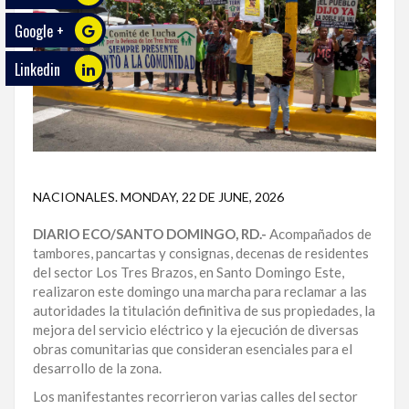
Google +
ECO
PLAY
Linkedin
TRABAJOS
DE
INVESTIGACIÓN
PROVINCIAS
NACIONALES
.
MONDAY, 22 DE JUNE, 2026
DISTRITO
NACIONAL
DIARIO ECO/SANTO DOMINGO, RD.-
Acompañados de
tambores, pancartas y consignas, decenas de residentes
del sector Los Tres Brazos, en Santo Domingo Este,
SANTO
realizaron este domingo una marcha para reclamar a las
DOMINGO
autoridades la titulación definitiva de sus propiedades, la
mejora del servicio eléctrico y la ejecución de diversas
SANTIAGO
obras comunitarias que consideran esenciales para el
desarrollo de la zona.
SAN
JUAN
Los manifestantes recorrieron varias calles del sector