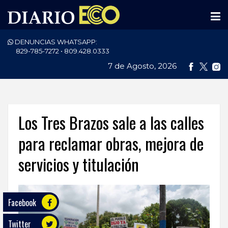
DENUNCIAS WHATSAPP:
PORTADA
829-785-7272 • 809.428.0333
7 de Agosto, 2026
NACIONALES
INTERNACIONAL
POLÍTICA
Los Tres Brazos sale a las calles
ECONOMÍA
para reclamar obras, mejora de
servicios y titulación
DEPORTES
ENTRETENIMIENTO
Facebook
SALUD
Twitter
TECNOLOGÍA