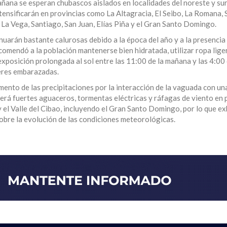
mañana se esperan chubascos aislados en localidades del noreste y su
ntensificarán en provincias como La Altagracia, El Seibo, La Romana,
 La Vega, Santiago, San Juan, Elías Piña y el Gran Santo Domingo.
uarán bastante calurosas debido a la época del año y a la presencia
comendó a la población mantenerse bien hidratada, utilizar ropa lige
exposición prolongada al sol entre las 11:00 de la mañana y las 4:00 
jeres embarazadas.
emento de las precipitaciones por la interacción de la vaguada con u
cerá fuertes aguaceros, tormentas eléctricas y ráfagas de viento en 
 y el Valle del Cibao, incluyendo el Gran Santo Domingo, por lo que ex
sobre la evolución de las condiciones meteorológicas.