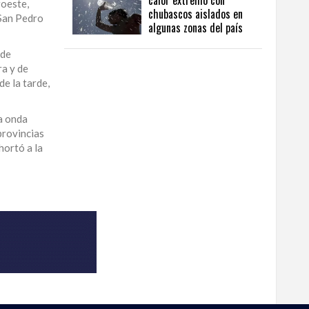
calor extremo con
roeste,
chubascos aislados en
 San Pedro
algunas zonas del país
 de
ra y de
de la tarde,
na onda
provincias
hortó a la