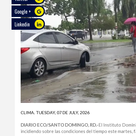
Google +
ECO
PLAY
Linkedin
TRABAJOS
DE
INVESTIGACIÓN
PROVINCIAS
DISTRITO
NACIONAL
SANTO
DOMINGO
SANTIAGO
CLIMA
.
TUESDAY, 07 DE JULY, 2026
SAN
DIARIO ECO/SANTO DOMINGO, RD.-
El Instituto Domi
JUAN
incidiendo sobre las condiciones del tiempo este martes, 