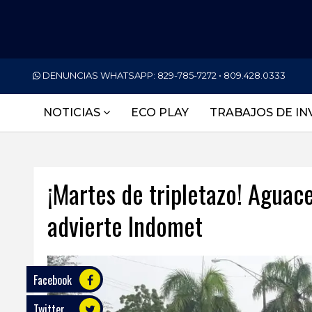
PORTADA
DENUNCIAS WHATSAPP:
829-785-7272 • 809.428.0333
NACIONALES
NOTICIAS
ECO PLAY
TRABAJOS DE IN
INTERNACIONAL
POLÍTICA
¡Martes de tripletazo! Aguac
ECONOMÍA
advierte Indomet
DEPORTES
ENTRETENIMIENTO
SALUD
Facebook
Twitter
TECNOLOGÍA