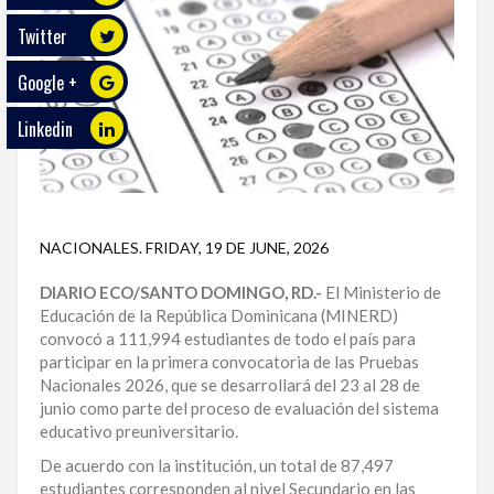
Twitter
ECO
PLAY
Google +
TRABAJOS
Linkedin
DE
INVESTIGACIÓN
PROVINCIAS
NACIONALES
.
FRIDAY, 19 DE JUNE, 2026
DISTRITO
NACIONAL
DIARIO ECO/SANTO DOMINGO, RD.-
El Ministerio de
Educación de la República Dominicana (MINERD)
SANTO
convocó a 111,994 estudiantes de todo el país para
DOMINGO
participar en la primera convocatoria de las Pruebas
Nacionales 2026, que se desarrollará del 23 al 28 de
SANTIAGO
junio como parte del proceso de evaluación del sistema
educativo preuniversitario.
SAN
De acuerdo con la institución, un total de 87,497
JUAN
estudiantes corresponden al nivel Secundario en las