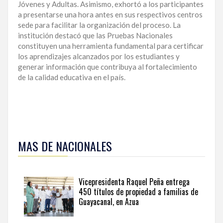
Jóvenes y Adultas. Asimismo, exhortó a los participantes
a presentarse una hora antes en sus respectivos centros
sede para facilitar la organización del proceso. La
institución destacó que las Pruebas Nacionales
constituyen una herramienta fundamental para certificar
los aprendizajes alcanzados por los estudiantes y
generar información que contribuya al fortalecimiento
de la calidad educativa en el país.
Para
ampliar
MAS DE NACIONALES
esta
información
y
seguir
Vicepresidenta Raquel Peña entrega
la
450 títulos de propiedad a familias de
actualidad
Guayacanal, en Azua
del
país