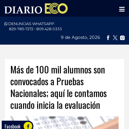
DENUNCIAS WHATSAPP:
PORTADA
829-785-7272 • 809.428.0333
9 de Agosto, 2026
NACIONALES
INTERNACIONAL
POLÍTICA
Más de 100 mil alumnos son
ECONOMÍA
convocados a Pruebas
Nacionales; aquí le contamos
DEPORTES
cuando inicia la evaluación
ENTRETENIMIENTO
SALUD
Facebook
TECNOLOGÍA