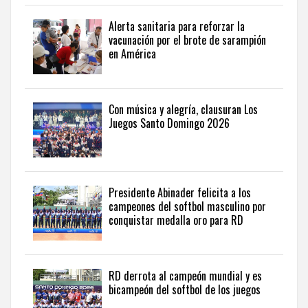
desde
una
Alerta sanitaria para reforzar la
perspectiva
vacunación por el brote de sarampión
internacional,
en América
visite
the
latest
news
Con música y alegría, clausuran Los
Juegos Santo Domingo 2026
from
the
Dominican
Republic
in
Presidente Abinader felicita a los
English
.
campeones del softbol masculino por
conquistar medalla oro para RD
RD derrota al campeón mundial y es
bicampeón del softbol de los juegos