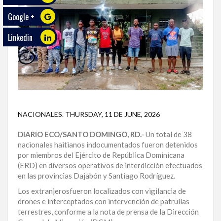
Google +
ECO
PLAY
Linkedin
TRABAJOS
DE
INVESTIGACIÓN
PROVINCIAS
NACIONALES
.
THURSDAY, 11 DE JUNE, 2026
DISTRITO
NACIONAL
DIARIO ECO/SANTO DOMINGO, RD.-
Un total de 38
nacionales haitianos indocumentados fueron detenidos
SANTO
por miembros del Ejército de República Dominicana
DOMINGO
(ERD) en diversos operativos de interdicción efectuados
en las provincias Dajabón y Santiago Rodríguez.
SANTIAGO
Los extranjerosfueron localizados con vigilancia de
drones e interceptados con intervención de patrullas
SAN
terrestres, conforme a la nota de prensa de la Dirección
JUAN