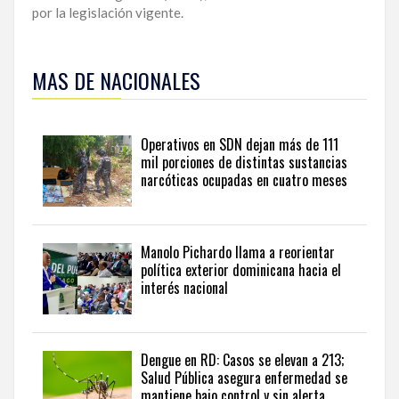
por la legislación vigente.
Para
ampliar
MAS DE NACIONALES
esta
información
y
seguir
Operativos en SDN dejan más de 111
la
mil porciones de distintas sustancias
actualidad
narcóticas ocupadas en cuatro meses
del
país
desde
una
Manolo Pichardo llama a reorientar
perspectiva
política exterior dominicana hacia el
internacional,
interés nacional
visite
the
latest
news
Dengue en RD: Casos se elevan a 213;
Salud Pública asegura enfermedad se
from
mantiene bajo control y sin alerta
the