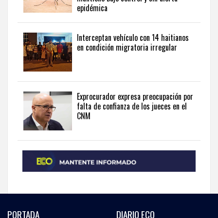
epidémica
Dominican
Republic
in
Interceptan vehículo con 14 haitianos
English
.
en condición migratoria irregular
Exprocurador expresa preocupación por
falta de confianza de los jueces en el
CNM
PORTADA
DIARIO ECO