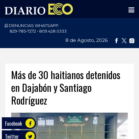
DENUNCIAS WHATSAPP:
PORTADA
829-785-7272 • 809.428.0333
8 de Agosto, 2026
NACIONALES
INTERNACIONAL
POLÍTICA
Más de 30 haitianos detenidos
ECONOMÍA
en Dajabón y Santiago
Rodríguez
DEPORTES
ENTRETENIMIENTO
Facebook
SALUD
Twitter
TECNOLOGÍA