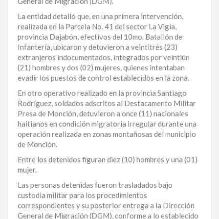
General de Migración (DGM).
LA
La entidad detalló que, en una primera intervención,
ALTAGRACIA
realizada en la Parcela No. 41 del sector La Vigía,
provincia Dajabón, efectivos del 10mo. Batallón de
PUERTO
Infantería, ubicaron y detuvieron a veintitrés (23)
PLATA
extranjeros indocumentados, integrados por veintiún
(21) hombres y dos (02) mujeres, quienes intentaban
CONTÁCTENOS
evadir los puestos de control establecidos en la zona.
En otro operativo realizado en la provincia Santiago
Rodríguez, soldados adscritos al Destacamento Militar
Presa de Monción, detuvieron a once (11) nacionales
haitianos en condición migratoria irregular durante una
operación realizada en zonas montañosas del municipio
de Monción.
Entre los detenidos figuran diez (10) hombres y una (01)
mujer.
Las personas detenidas fueron trasladados bajo
custodia militar para los procedimientos
correspondientes y su posterior entrega a la Dirección
General de Migración (DGM), conforme a lo establecido