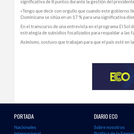
significativa de 8 puntos durante la gestión del president
LA
«Tengo que decir con orgullo que cuando este gobierno lle
ALTAGRACIA
Dominicana se sitúa en un 17 % para una significativa dis
En el transcurso de una entrevista en el programa El Sol d
PUERTO
estrategia de subsidios focalizados para respaldar a las f
PLATA
Asímismo, sostuvo que trabajan para que el país esté en la
CONTÁCTENOS
Para
ampliar
esta
información
y
seguir
la
actualidad
del
país
desde
PORTADA
DIARIO ECO
una
perspectiva
Nacionales
Sobre nosotros
internacional,
Internacional
Política de la Empre