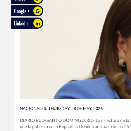
Google +
ECO
PLAY
Linkedin
TRABAJOS
DE
INVESTIGACIÓN
PROVINCIAS
DISTRITO
NACIONAL
SANTO
DOMINGO
SANTIAGO
NACIONALES
.
THURSDAY, 28 DE MAY, 2026
SAN
DIARIO ECO/SANTO DOMINGO, RD.-
La directora de la
JUAN
que la pobreza en la República Dominicana pasó de un 25 %