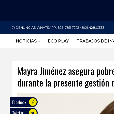
PORTADA
DENUNCIAS WHATSAPP:
829-785-7272 • 809.428.0333
NACIONALES
NOTICIAS
ECO PLAY
TRABAJOS DE IN
INTERNACIONAL
POLÍTICA
Mayra Jiménez asegura pobre
ECONOMÍA
durante la presente gestión 
DEPORTES
ENTRETENIMIENTO
SALUD
Facebook
Twitter
TECNOLOGÍA