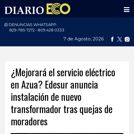
DENUNCIAS WHATSAPP:
PORTADA
829-785-7272 • 809.428.0333
7 de Agosto, 2026
NACIONALES
INTERNACIONAL
POLÍTICA
¿Mejorará el servicio eléctrico
ECONOMÍA
en Azua? Edesur anuncia
instalación de nuevo
DEPORTES
transformador tras quejas de
ENTRETENIMIENTO
moradores
SALUD
TECNOLOGÍA