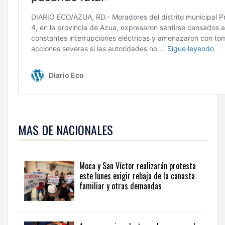
Para
ampliar
MAS DE NACIONALES
esta
información
y
seguir
Moca y San Víctor realizarán protesta
la
este lunes exigir rebaja de la canasta
actualidad
familiar y otras demandas
del
país
desde
una