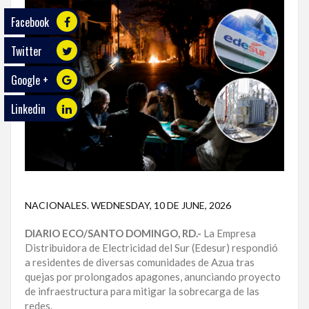
Facebook
ECO
PLAY
Twitter
TRABAJOS
Google +
DE
INVESTIGACIÓN
Linkedin
PROVINCIAS
DISTRITO
NACIONAL
NACIONALES
.
WEDNESDAY, 10 DE JUNE, 2026
SANTO
DOMINGO
DIARIO ECO/SANTO DOMINGO, RD.-
La Empresa
Distribuidora de Electricidad del Sur (Edesur) respondió
SANTIAGO
a residentes de diversas comunidades de Azua tras
quejas por prolongados apagones, anunciando proyecto
SAN
de infraestructura para mitigar la sobrecarga de las
JUAN
redes.