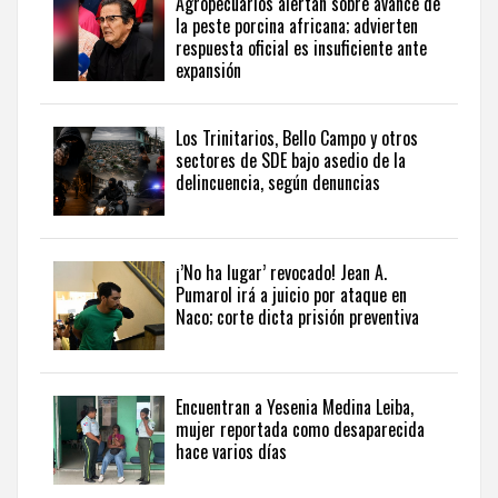
Agropecuarios alertan sobre avance de
perspectiva
la peste porcina africana; advierten
internacional,
respuesta oficial es insuficiente ante
visite
expansión
the
latest
news
Los Trinitarios, Bello Campo y otros
sectores de SDE bajo asedio de la
from
delincuencia, según denuncias
the
Dominican
Republic
in
¡’No ha lugar’ revocado! Jean A.
English
.
Pumarol irá a juicio por ataque en
Naco; corte dicta prisión preventiva
Encuentran a Yesenia Medina Leiba,
mujer reportada como desaparecida
hace varios días