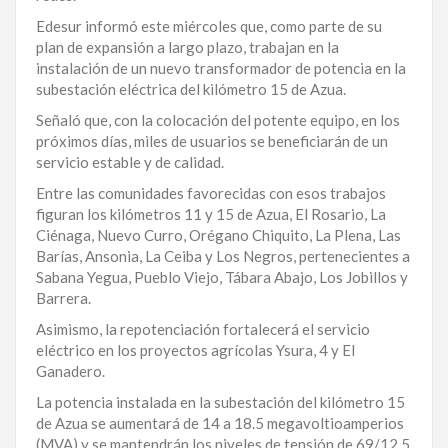
LA
Edesur informó este miércoles que, como parte de su
ALTAGRACIA
plan de expansión a largo plazo, trabajan en la
instalación de un nuevo transformador de potencia en la
subestación eléctrica del kilómetro 15 de Azua.
PUERTO
PLATA
Señaló que, con la colocación del potente equipo, en los
próximos días, miles de usuarios se beneficiarán de un
CONTÁCTENOS
servicio estable y de calidad.
Entre las comunidades favorecidas con esos trabajos
figuran los kilómetros 11 y 15 de Azua, El Rosario, La
Ciénaga, Nuevo Curro, Orégano Chiquito, La Plena, Las
Barías, Ansonia, La Ceiba y Los Negros, pertenecientes a
Sabana Yegua, Pueblo Viejo, Tábara Abajo, Los Jobillos y
Barrera.
Asimismo, la repotenciación fortalecerá el servicio
eléctrico en los proyectos agrícolas Ysura, 4 y El
Ganadero.
La potencia instalada en la subestación del kilómetro 15
de Azua se aumentará de 14 a 18.5 megavoltioamperios
(MVA) y se mantendrán los niveles de tensión de 69/12.5