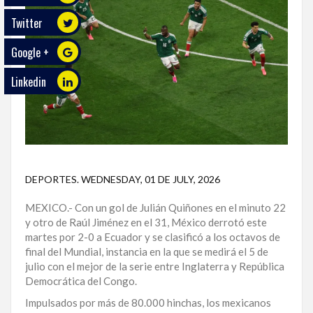
Twitter
ECO
PLAY
Google +
TRABAJOS
Linkedin
DE
INVESTIGACIÓN
PROVINCIAS
DISTRITO
NACIONAL
DEPORTES
.
WEDNESDAY, 01 DE JULY, 2026
MEXICO.- Con un gol de Julián Quiñones en el minuto 22
SANTO
y otro de Raúl Jiménez en el 31, México derrotó este
DOMINGO
martes por 2-0 a Ecuador y se clasificó a los octavos de
final del Mundial, instancia en la que se medirá el 5 de
SANTIAGO
julio con el mejor de la serie entre Inglaterra y República
Democrática del Congo.
SAN
JUAN
Impulsados por más de 80.000 hinchas, los mexicanos