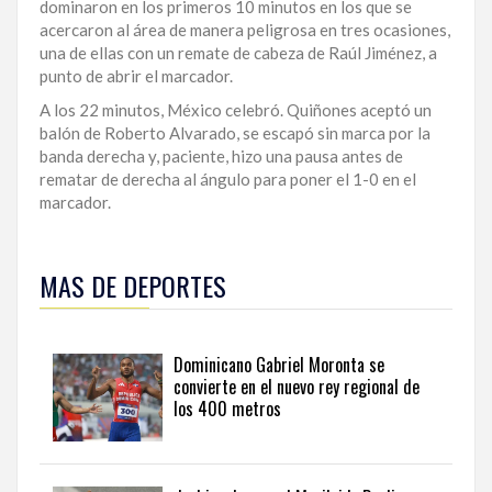
dominaron en los primeros 10 minutos en los que se
LA
acercaron al área de manera peligrosa en tres ocasiones,
ALTAGRACIA
una de ellas con un remate de cabeza de Raúl Jiménez, a
punto de abrir el marcador.
PUERTO
A los 22 minutos, México celebró. Quiñones aceptó un
PLATA
balón de Roberto Alvarado, se escapó sin marca por la
banda derecha y, paciente, hizo una pausa antes de
CONTÁCTENOS
rematar de derecha al ángulo para poner el 1-0 en el
marcador.
Manténgase
al
MAS DE DEPORTES
día
con
las
principales
Dominicano Gabriel Moronta se
competiciones
convierte en el nuevo rey regional de
y
los 400 metros
atletas
del
país
en