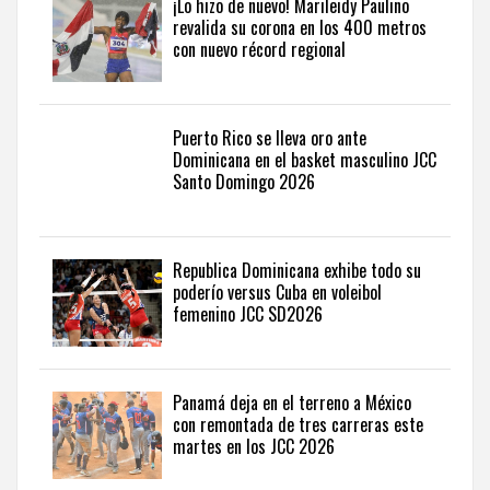
¡Lo hizo de nuevo! Marileidy Paulino
sports
revalida su corona en los 400 metros
news
con nuevo récord regional
from
the
Dominican
Republic
.
Puerto Rico se lleva oro ante
Dominicana en el basket masculino JCC
Santo Domingo 2026
Republica Dominicana exhibe todo su
poderío versus Cuba en voleibol
femenino JCC SD2026
Panamá deja en el terreno a México
con remontada de tres carreras este
martes en los JCC 2026