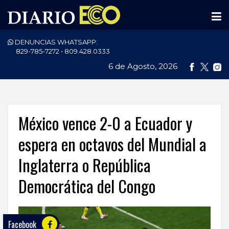
DENUNCIAS WHATSAPP:
PORTADA
829-785-7272 • 809.428.0333
6 de Agosto, 2026
NACIONALES
INTERNACIONAL
POLÍTICA
México vence 2-0 a Ecuador y
ECONOMÍA
espera en octavos del Mundial a
Inglaterra o República
DEPORTES
Democrática del Congo
ENTRETENIMIENTO
SALUD
Facebook
TECNOLOGÍA