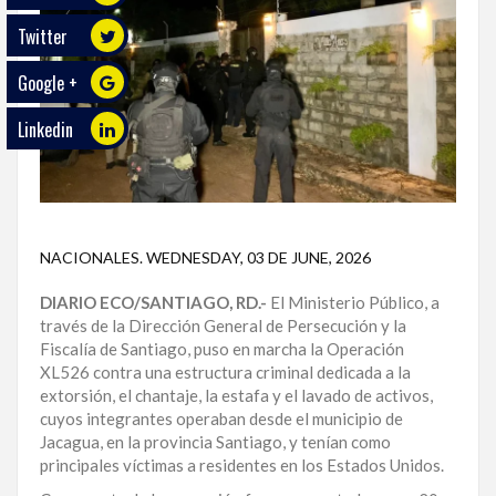
Twitter
ECO
PLAY
Google +
TRABAJOS
Linkedin
DE
INVESTIGACIÓN
PROVINCIAS
NACIONALES
.
WEDNESDAY, 03 DE JUNE, 2026
DISTRITO
NACIONAL
DIARIO ECO/SANTIAGO, RD.-
El Ministerio Público, a
través de la Dirección General de Persecución y la
SANTO
Fiscalía de Santiago, puso en marcha la Operación
DOMINGO
XL526 contra una estructura criminal dedicada a la
extorsión, el chantaje, la estafa y el lavado de activos,
SANTIAGO
cuyos integrantes operaban desde el municipio de
Jacagua, en la provincia Santiago, y tenían como
SAN
principales víctimas a residentes en los Estados Unidos.
JUAN