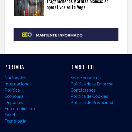
tragamonedas y armas blancas en
operativos en La Vega
PORTADA
DIARIO ECO
Nacionales
Sobre nosotros
Internacional
Política de la Empresa
Política
Contáctenos
Economía
Política de Cookies
Deportes
Política de Privacidad
Entretenimiento
Salud
Tecnología