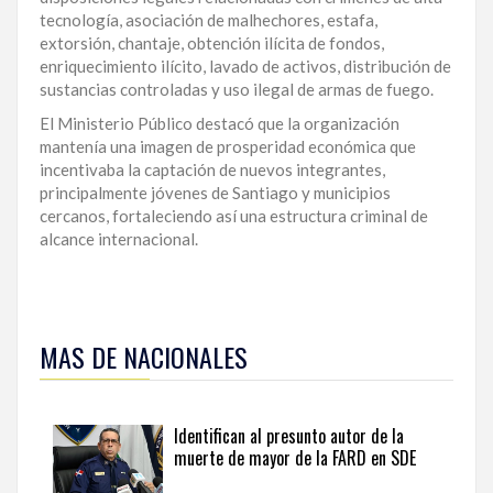
tecnología, asociación de malhechores, estafa,
extorsión, chantaje, obtención ilícita de fondos,
enriquecimiento ilícito, lavado de activos, distribución de
sustancias controladas y uso ilegal de armas de fuego.
El Ministerio Público destacó que la organización
mantenía una imagen de prosperidad económica que
incentivaba la captación de nuevos integrantes,
principalmente jóvenes de Santiago y municipios
cercanos, fortaleciendo así una estructura criminal de
alcance internacional.
Para
ampliar
MAS DE NACIONALES
esta
información
y
seguir
Identifican al presunto autor de la
la
muerte de mayor de la FARD en SDE
actualidad
del