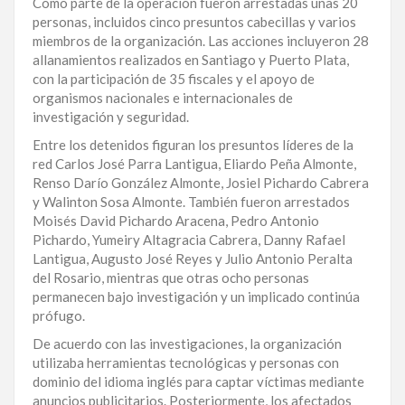
Como parte de la operación fueron arrestadas unas 20
personas, incluidos cinco presuntos cabecillas y varios
LA
miembros de la organización. Las acciones incluyeron 28
ALTAGRACIA
allanamientos realizados en Santiago y Puerto Plata,
con la participación de 35 fiscales y el apoyo de
PUERTO
organismos nacionales e internacionales de
PLATA
investigación y seguridad.
CONTÁCTENOS
Entre los detenidos figuran los presuntos líderes de la
red Carlos José Parra Lantigua, Eliardo Peña Almonte,
Renso Darío González Almonte, Josiel Pichardo Cabrera
y Walinton Sosa Almonte. También fueron arrestados
Moisés David Pichardo Aracena, Pedro Antonio
Pichardo, Yumeiry Altagracia Cabrera, Danny Rafael
Lantigua, Augusto José Reyes y Julio Antonio Peralta
del Rosario, mientras que otras ocho personas
permanecen bajo investigación y un implicado continúa
prófugo.
De acuerdo con las investigaciones, la organización
utilizaba herramientas tecnológicas y personas con
dominio del idioma inglés para captar víctimas mediante
anuncios publicitarios. Posteriormente, los afectados