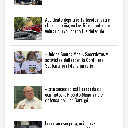
país
desde
una
Accidente deja tres fallecidos, entre
perspectiva
ellos una niña, en Los Ríos; chofer de
internacional,
vehículo involucrado fue detenido
visite
the
latest
news
«Unidos Somos Más»: Sacerdotes y
activistas defienden la Cordillera
from
Septentrional de la minería
the
Dominican
Republic
in
«Esta sociedad está cansada de
English
.
conflictos», Hipólito Mejía sale en
defensa de Juan Garrigó
Incautan escopeta, máquinas