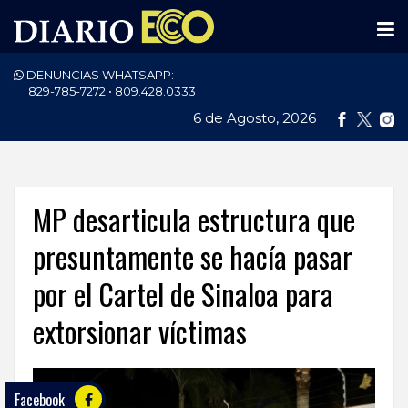
DENUNCIAS WHATSAPP:
PORTADA
829-785-7272 • 809.428.0333
6 de Agosto, 2026
NACIONALES
INTERNACIONAL
POLÍTICA
MP desarticula estructura que
ECONOMÍA
presuntamente se hacía pasar
por el Cartel de Sinaloa para
DEPORTES
extorsionar víctimas
ENTRETENIMIENTO
SALUD
Facebook
TECNOLOGÍA