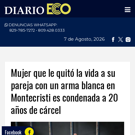
DENUNCIAS WHATSAPP:
PORTADA
829-785-7272 • 809.428.0333
7 de Agosto, 2026
NACIONALES
INTERNACIONAL
POLÍTICA
Mujer que le quitó la vida a su
ECONOMÍA
pareja con un arma blanca en
Montecristi es condenada a 20
DEPORTES
años de cárcel
ENTRETENIMIENTO
SALUD
Facebook
TECNOLOGÍA