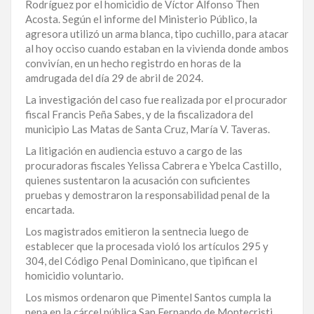
Rodríguez por el homicidio de Víctor Alfonso Then
LA
Acosta. Según el informe del Ministerio Público, la
ALTAGRACIA
agresora utilizó un arma blanca, tipo cuchillo, para atacar
al hoy occiso cuando estaban en la vivienda donde ambos
convivían, en un hecho registrdo en horas de la
PUERTO
amdrugada del día 29 de abril de 2024.
PLATA
La investigación del caso fue realizada por el procurador
CONTÁCTENOS
fiscal Francis Peña Sabes, y de la fiscalizadora del
municipio Las Matas de Santa Cruz, María V. Taveras.
La litigación en audiencia estuvo a cargo de las
procuradoras fiscales Yelissa Cabrera e Ybelca Castillo,
quienes sustentaron la acusación con suficientes
pruebas y demostraron la responsabilidad penal de la
encartada.
Los magistrados emitieron la sentnecia luego de
establecer que la procesada violó los artículos 295 y
304, del Código Penal Dominicano, que tipifican el
homicidio voluntario.
Los mismos ordenaron que Pimentel Santos cumpla la
pena en la cárcel pública San Fernando de Montecristi.