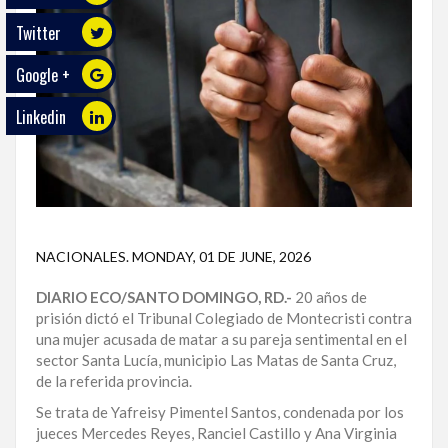
Twitter
ECO
PLAY
Google +
TRABAJOS
Linkedin
DE
INVESTIGACIÓN
PROVINCIAS
DISTRITO
NACIONAL
NACIONALES
.
MONDAY, 01 DE JUNE, 2026
DIARIO ECO/SANTO DOMINGO, RD.-
20 años de
SANTO
prisión dictó el Tribunal Colegiado de Montecristi contra
DOMINGO
una mujer acusada de matar a su pareja sentimental en el
sector Santa Lucía, municipio Las Matas de Santa Cruz,
SANTIAGO
de la referida provincia.
SAN
Se trata de Yafreisy Pimentel Santos, condenada por los
JUAN
jueces Mercedes Reyes, Ranciel Castillo y Ana Virginia