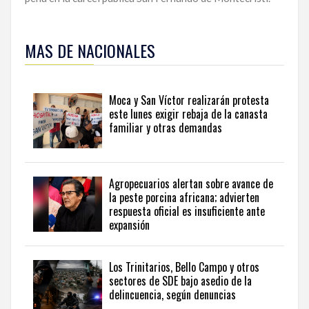
Para
ampliar
MAS DE NACIONALES
esta
información
y
seguir
Moca y San Víctor realizarán protesta
la
este lunes exigir rebaja de la canasta
actualidad
familiar y otras demandas
del
país
desde
una
Agropecuarios alertan sobre avance de
perspectiva
la peste porcina africana; advierten
internacional,
respuesta oficial es insuficiente ante
visite
expansión
the
latest
news
Los Trinitarios, Bello Campo y otros
sectores de SDE bajo asedio de la
from
delincuencia, según denuncias
the
Dominican