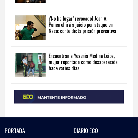
Republic
in
¡’No ha lugar’ revocado! Jean A.
English
.
Pumarol irá a juicio por ataque en
Naco; corte dicta prisión preventiva
Encuentran a Yesenia Medina Leiba,
mujer reportada como desaparecida
hace varios días
PORTADA
DIARIO ECO