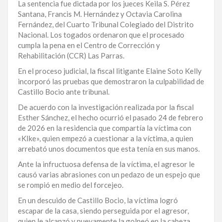
La sentencia fue dictada por los jueces Keila S. Pérez
LA
Santana, Francis M. Hernández y Octavia Carolina
ALTAGRACIA
Fernández, del Cuarto Tribunal Colegiado del Distrito
Nacional. Los togados ordenaron que el procesado
PUERTO
cumpla la pena en el Centro de Corrección y
PLATA
Rehabilitación (CCR) Las Parras.
En el proceso judicial, la fiscal litigante Elaine Soto Kelly
CONTÁCTENOS
incorporó las pruebas que demostraron la culpabilidad de
Castillo Bocio ante tribunal.
De acuerdo con la investigación realizada por la fiscal
Esther Sánchez, el hecho ocurrió el pasado 24 de febrero
de 2026 en la residencia que compartía la víctima con
«KIke», quien empezó a cuestionar a la víctima, a quien
arrebató unos documentos que esta tenía en sus manos.
Ante la infructuosa defensa de la víctima, el agresor le
causó varias abrasiones con un pedazo de un espejo que
se rompió en medio del forcejeo.
En un descuido de Castillo Bocio, la víctima logró
escapar de la casa, siendo perseguida por el agresor,
quien le alcanzó y nuevamente la golpeó en la cabeza,