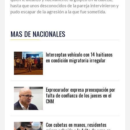
hasta que unos desconocidos de la pareja intervinieron y
pudo escapar de la agresión a la que fue sometida.
Para
ampliar
MAS DE NACIONALES
esta
información
y
seguir
Interceptan vehículo con 14 haitianos
la
en condición migratoria irregular
actualidad
del
país
desde
una
Exprocurador expresa preocupación por
perspectiva
falta de confianza de los jueces en el
internacional,
CNM
visite
the
latest
news
Con cubetas en manos, residentes