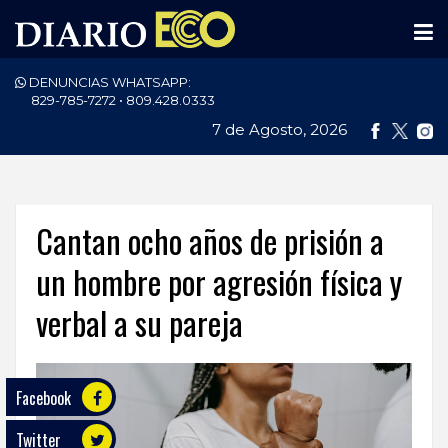
DENUNCIAS WHATSAPP:
PORTADA
829-785-7272 • 809.428.0333
7 de Agosto, 2026
NACIONALES
INTERNACIONAL
POLÍTICA
Cantan ocho años de prisión a
ECONOMÍA
un hombre por agresión física y
verbal a su pareja
DEPORTES
ENTRETENIMIENTO
Facebook
SALUD
Twitter
TECNOLOGÍA