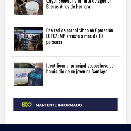
exigen solución a la falta de agua en
from
Buenos Aires de Herrera
the
Dominican
Republic
in
Cae red de narcotráfico en Operación
English
.
LGTCA; MP arresta a más de 10
personas
Identifican al principal sospechoso por
homicidio de un joven en Santiago