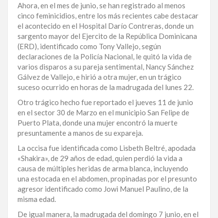
Ahora, en el mes de junio, se han registrado al menos
LA
cinco feminicidios, entre los más recientes cabe destacar
ALTAGRACIA
el acontecido en el Hospital Darío Contreras, donde un
sargento mayor del Ejercito de la República Dominicana
PUERTO
(ERD), identificado como Tony Vallejo, según
PLATA
declaraciones de la Policía Nacional, le quitó la vida de
varios disparos a su pareja sentimental, Nancy Sánchez
CONTÁCTENOS
Gálvez de Vallejo, e hirió a otra mujer, en un trágico
suceso ocurrido en horas de la madrugada del lunes 22.
Otro trágico hecho fue reportado el jueves 11 de junio
en el sector 30 de Marzo en el municipio San Felipe de
Puerto Plata, donde una mujer encontró la muerte
presuntamente a manos de su expareja.
La occisa fue identificada como Lisbeth Beltré, apodada
«Shakira», de 29 años de edad, quien perdió la vida a
causa de múltiples heridas de arma blanca, incluyendo
una estocada en el abdomen, propinadas por el presunto
agresor identificado como Jowi Manuel Paulino, de la
misma edad.
De igual manera, la madrugada del domingo 7 junio, en el