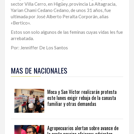
sector Villa Cerro, en Higüey, provincia La Altagracia,
Yarian Chami Cedano Cedano, de unos 31 años, fue
ultimada por José Alberto Peralta Corporán, alias
«Bertico».
Estos son solo algunos de las feminas cuyas vidas les fue
arrebatada.
Por: Jenniffer De Los Santos
Para
ampliar
MAS DE NACIONALES
esta
información
y
seguir
Moca y San Víctor realizarán protesta
la
este lunes exigir rebaja de la canasta
actualidad
familiar y otras demandas
del
país
desde
una
Agropecuarios alertan sobre avance de
perspectiva