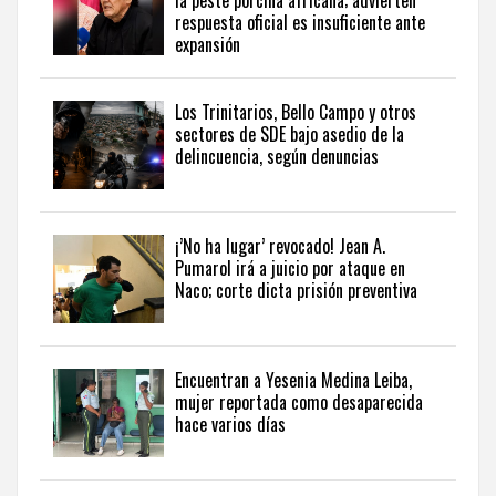
la peste porcina africana; advierten
internacional,
respuesta oficial es insuficiente ante
visite
expansión
the
latest
news
Los Trinitarios, Bello Campo y otros
sectores de SDE bajo asedio de la
from
delincuencia, según denuncias
the
Dominican
Republic
in
¡’No ha lugar’ revocado! Jean A.
English
.
Pumarol irá a juicio por ataque en
Naco; corte dicta prisión preventiva
Encuentran a Yesenia Medina Leiba,
mujer reportada como desaparecida
hace varios días