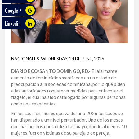
Google +
ECO
PLAY
Linkedin
TRABAJOS
DE
INVESTIGACIÓN
NACIONALES
.
WEDNESDAY, 24 DE JUNE, 2026
PROVINCIAS
DIARIO ECO/SANTO DOMINGO, RD.-
El alarmante
DISTRITO
aumento de feminicidios mantienen en un estado de
NACIONAL
preocupación a la sociedad dominicana, por lo que piden
a las autoridades robustecer medidas para enfrentar el
SANTO
flagelo, el cual ha sido catalogado por algunas personas
DOMINGO
como una «pandemia».
SANTIAGO
En los casi seis meses que va del año 2026 los casos se
han disparado a un nivel perturbador. Uno de los meses
que más hechos contabilizó fue mayo, donde al menos 10
SAN
mujeres fueron víctimas de su pareja o ex pareja.
JUAN