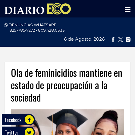
DENUNCIAS WHATSAPP:
PORTADA
829-785-7272 • 809.428.0333
6 de Agosto, 2026
NACIONALES
INTERNACIONAL
POLÍTICA
Ola de feminicidios mantiene en
ECONOMÍA
estado de preocupación a la
sociedad
DEPORTES
ENTRETENIMIENTO
Facebook
SALUD
Twitter
TECNOLOGÍA