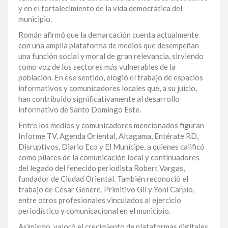
y en el fortalecimiento de la vida democrática del
LA
municipio.
ALTAGRACIA
Román afirmó que la demarcación cuenta actualmente
con una amplia plataforma de medios que desempeñan
PUERTO
una función social y moral de gran relevancia, sirviendo
PLATA
como voz de los sectores más vulnerables de la
población. En ese sentido, elogió el trabajo de espacios
CONTÁCTENOS
informativos y comunicadores locales que, a su juicio,
han contribuido significativamente al desarrollo
informativo de Santo Domingo Este.
Entre los medios y comunicadores mencionados figuran
Informe TV, Agenda Oriental, Altagama, Entérate RD,
Disruptivos, Diario Eco y El Munícipe, a quienes calificó
como pilares de la comunicación local y continuadores
del legado del fenecido periodista Robert Vargas,
fundador de Ciudad Oriental. También reconoció el
trabajo de César Genere, Primitivo Gil y Yoni Carpio,
entre otros profesionales vinculados al ejercicio
periodístico y comunicacional en el municipio.
Asimismo, valoró el crecimiento de plataformas digitales