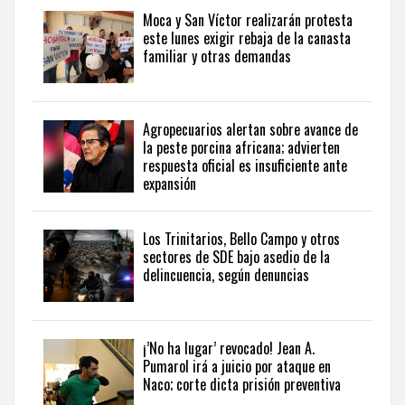
seguir
Moca y San Víctor realizarán protesta
la
este lunes exigir rebaja de la canasta
actualidad
familiar y otras demandas
del
país
desde
una
Agropecuarios alertan sobre avance de
perspectiva
la peste porcina africana; advierten
internacional,
respuesta oficial es insuficiente ante
visite
expansión
the
latest
news
Los Trinitarios, Bello Campo y otros
sectores de SDE bajo asedio de la
from
delincuencia, según denuncias
the
Dominican
Republic
in
¡’No ha lugar’ revocado! Jean A.
English
.
Pumarol irá a juicio por ataque en
Naco; corte dicta prisión preventiva