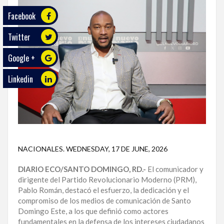
Facebook
ECO
PLAY
Twitter
TRABAJOS
Google +
DE
INVESTIGACIÓN
Linkedin
PROVINCIAS
DISTRITO
NACIONAL
NACIONALES
.
WEDNESDAY, 17 DE JUNE, 2026
SANTO
DOMINGO
DIARIO ECO/SANTO DOMINGO, RD.-
El comunicador y
dirigente del Partido Revolucionario Moderno (PRM),
SANTIAGO
Pablo Román, destacó el esfuerzo, la dedicación y el
compromiso de los medios de comunicación de Santo
SAN
Domingo Este, a los que definió como actores
JUAN
fundamentales en la defensa de los intereses ciudadanos