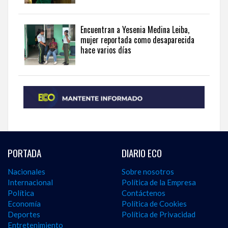
Encuentran a Yesenia Medina Leiba,
mujer reportada como desaparecida
hace varios días
PORTADA
DIARIO ECO
Nacionales
Sobre nosotros
Internacional
Política de la Empresa
Política
Contáctenos
Economía
Política de Cookies
Deportes
Política de Privacidad
Entretenimiento