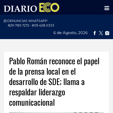
DENUNCIAS WHATSAPP:
PORTADA
829-785-7272 • 809.428.0333
6 de Agosto, 2026
NACIONALES
INTERNACIONAL
POLÍTICA
Pablo Román reconoce el papel
ECONOMÍA
de la prensa local en el
desarrollo de SDE; llama a
DEPORTES
respaldar liderazgo
ENTRETENIMIENTO
comunicacional
SALUD
TECNOLOGÍA