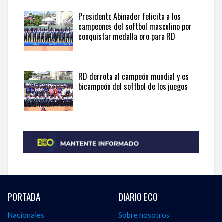
in
Presidente Abinader felicita a los
English
.
campeones del softbol masculino por
conquistar medalla oro para RD
RD derrota al campeón mundial y es
bicampeón del softbol de los juegos
PORTADA
DIARIO ECO
Nacionales
Sobre nosotros