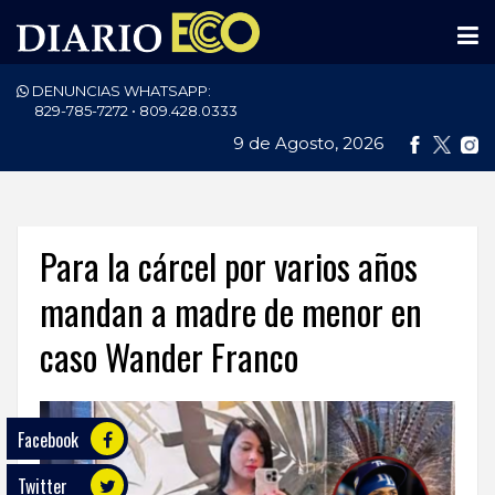
DENUNCIAS WHATSAPP:
PORTADA
829-785-7272 • 809.428.0333
9 de Agosto, 2026
NACIONALES
INTERNACIONAL
POLÍTICA
Para la cárcel por varios años
ECONOMÍA
mandan a madre de menor en
caso Wander Franco
DEPORTES
ENTRETENIMIENTO
Facebook
SALUD
Twitter
TECNOLOGÍA