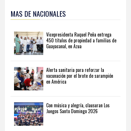
Para
ampliar
MAS DE NACIONALES
esta
información
y
seguir
Vicepresidenta Raquel Peña entrega
la
450 títulos de propiedad a familias de
actualidad
Guayacanal, en Azua
del
país
desde
una
Alerta sanitaria para reforzar la
perspectiva
vacunación por el brote de sarampión
internacional,
en América
visite
the
latest
news
Con música y alegría, clausuran Los
Juegos Santo Domingo 2026
from
the
Dominican
Republic