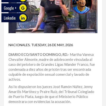
Google +
ECO
PLAY
Linkedin
TRABAJOS
DE
INVESTIGACIÓN
PROVINCIAS
NACIONALES
.
TUESDAY, 26 DE MAY, 2026
DIARIO ECO/SANTO DOMINGO, RD.-
Martha Vanesa
DISTRITO
Chevalier Almonte, madre de adolescente vinculada al
NACIONAL
caso del pelotero de Grandes Ligas Wander Franco, fue
condenada a diez años de prisión tras ser encontrada
SANTO
culpable de expolación sexual comercial y lavado de
DOMINGO
activos.
SANTIAGO
Así lo dispusieron los jueces José Ramón Núñez, Jenny
Amarilis Martínez y Praire Ruiz, del Tribunal Colegiado
SAN
de Puerto Plata, luego de que el Ministerio Público
JUAN
demostrara con evidencias la acusación.