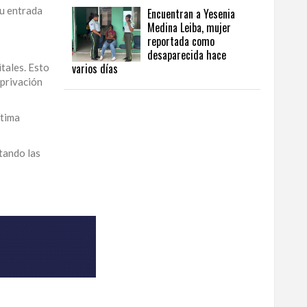
su entrada
Encuentran a Yesenia
Medina Leiba, mujer
reportada como
desaparecida hace
varios días
itales. Esto
 privación
ítima
tando las