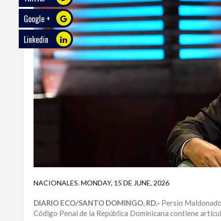
Google +
ECO
PLAY
Linkedin
TRABAJOS
DE
INVESTIGACIÓN
PROVINCIAS
DISTRITO
NACIONAL
SANTO
DOMINGO
SANTIAGO
NACIONALES
.
MONDAY, 15 DE JUNE, 2026
SAN
DIARIO ECO/SANTO DOMINGO, RD.-
Persio Maldonado, 
JUAN
Código Penal de la República Dominicana contiene artícul