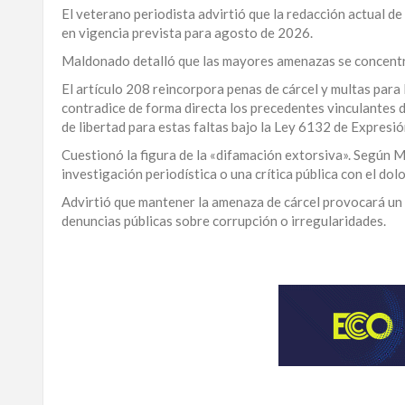
El veterano periodista advirtió que la redacción actual de
LA
en vigencia prevista para agosto de 2026.
ALTAGRACIA
Maldonado detalló que las mayores amenazas se concentran
PUERTO
El artículo 208 reincorpora penas de cárcel y multas para 
PLATA
contradice de forma directa los precedentes vinculantes d
de libertad para estas faltas bajo la Ley 6132 de Expresi
CONTÁCTENOS
Cuestionó la figura de la «difamación extorsiva». Según 
investigación periodística o una crítica pública con el do
Advirtió que mantener la amenaza de cárcel provocará un e
denuncias públicas sobre corrupción o irregularidades.
Para
ampliar
esta
información
y
seguir
la
actualidad
del