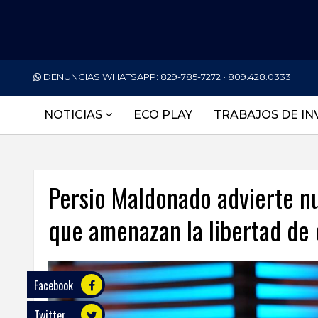
PORTADA
DENUNCIAS WHATSAPP:
829-785-7272 • 809.428.0333
NACIONALES
NOTICIAS
ECO PLAY
TRABAJOS DE IN
INTERNACIONAL
POLÍTICA
Persio Maldonado advierte nu
ECONOMÍA
que amenazan la libertad de
DEPORTES
ENTRETENIMIENTO
SALUD
Facebook
Twitter
TECNOLOGÍA