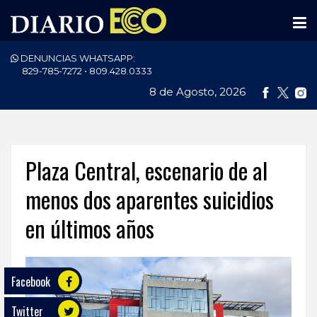
DENUNCIAS WHATSAPP:
PORTADA
829-785-7272 • 809.428.0333
8 de Agosto, 2026
NACIONALES
INTERNACIONAL
POLÍTICA
Plaza Central, escenario de al
ECONOMÍA
menos dos aparentes suicidios
en últimos años
DEPORTES
ENTRETENIMIENTO
Facebook
SALUD
Twitter
TECNOLOGÍA