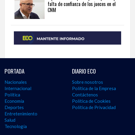
falta de confianza de los jueces en el
CNM
PORTADA
DIARIO ECO
Nacionales
Sobre nosotros
Internacional
Política de la Empresa
Política
Contáctenos
Economía
Política de Cookies
Deportes
Política de Privacidad
Entretenimiento
Salud
Tecnología