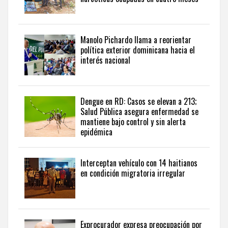
del
país
desde
una
Manolo Pichardo llama a reorientar
perspectiva
política exterior dominicana hacia el
internacional,
interés nacional
visite
the
latest
news
Dengue en RD: Casos se elevan a 213;
Salud Pública asegura enfermedad se
from
mantiene bajo control y sin alerta
the
epidémica
Dominican
Republic
in
Interceptan vehículo con 14 haitianos
English
.
en condición migratoria irregular
Exprocurador expresa preocupación por