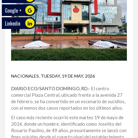
Google +
ECO
PLAY
Linkedin
TRABAJOS
DE
INVESTIGACIÓN
PROVINCIAS
DISTRITO
NACIONALES
.
TUESDAY, 19 DE MAY, 2026
NACIONAL
DIARIO ECO/SANTO DOMINGO, RD.-
El centro
SANTO
comercial Plaza Central, ubicado frente a la avenida 27
DOMINGO
de febrero, se ha convertido en un escenario de sucidios,
con al menos dos casos reportados en los últimos años.
SANTIAGO
El caso más reciente ocurrió este martes 19 de mayo de
2026, donde un hombre, identificado como Joselito del
SAN
Rosario Paulino, de 49 años, presuntamente se lanzó con
JUAN
fines suicidas desde el cuearto nivel del establecimiento.