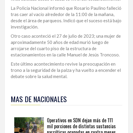
LA
La Policía Nacional informó que Rosario Paulino falleció
ALTAGRACIA
tras caer al vacío alrededor de la 11:00 de la mañana,
desde el área de parqueos. Indicó que el suceso está bajo
PUERTO
investigación.
PLATA
Otro caso aconteció el 27 de julio de 2023; una mujer de
aproximadamente 50 años de edad murió luego de
CONTÁCTENOS
arrojarse del cuarto piso de la estructura de
estacionamientos en la calle Manuel de Jesús Troncoso.
Este último acontecimiento revive la preocupación en
trono a la seguridad de la palza y ha vuelto a encender el
debate sobre la salud mental.
Para
ampliar
MAS DE NACIONALES
esta
información
y
seguir
Operativos en SDN dejan más de 111
la
mil porciones de distintas sustancias
actualidad
narcóticas ocupadas en cuatro meses