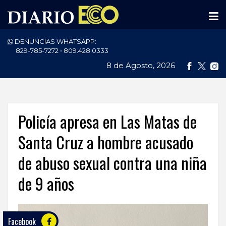
DENUNCIAS WHATSAPP:
PORTADA
829-785-7272 • 809.428.0333
8 de Agosto, 2026
NACIONALES
INTERNACIONAL
POLÍTICA
Policía apresa en Las Matas de
ECONOMÍA
Santa Cruz a hombre acusado
de abuso sexual contra una niña
DEPORTES
de 9 años
ENTRETENIMIENTO
SALUD
Facebook
TECNOLOGÍA