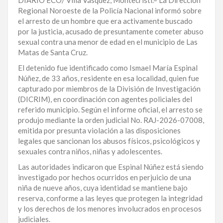
DIARIO ECO/ Villa Vásquez, Montecristi.– La Dirección
Regional Noroeste de la Policía Nacional informó sobre
LA
el arresto de un hombre que era activamente buscado
ALTAGRACIA
por la justicia, acusado de presuntamente cometer abuso
sexual contra una menor de edad en el municipio de Las
PUERTO
Matas de Santa Cruz.
PLATA
El detenido fue identificado como Ismael María Espinal
CONTÁCTENOS
Núñez, de 33 años, residente en esa localidad, quien fue
capturado por miembros de la División de Investigación
(DICRIM), en coordinación con agentes policiales del
referido municipio. Según el informe oficial, el arresto se
produjo mediante la orden judicial No. RAJ-2026-07008,
emitida por presunta violación a las disposiciones
legales que sancionan los abusos físicos, psicológicos y
sexuales contra niños, niñas y adolescentes.
Las autoridades indicaron que Espinal Núñez está siendo
investigado por hechos ocurridos en perjuicio de una
niña de nueve años, cuya identidad se mantiene bajo
reserva, conforme a las leyes que protegen la integridad
y los derechos de los menores involucrados en procesos
judiciales.