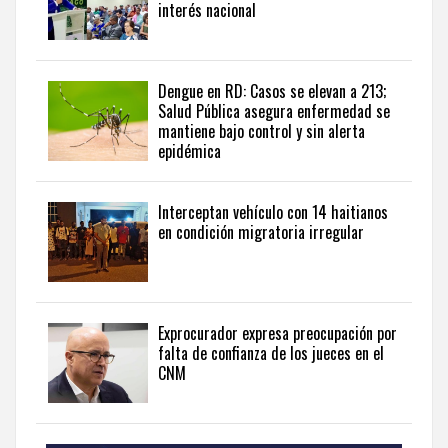
internacional,
interés nacional
visite
the
latest
news
Dengue en RD: Casos se elevan a 213;
Salud Pública asegura enfermedad se
from
mantiene bajo control y sin alerta
the
epidémica
Dominican
Republic
in
Interceptan vehículo con 14 haitianos
English
.
en condición migratoria irregular
Exprocurador expresa preocupación por
falta de confianza de los jueces en el
CNM