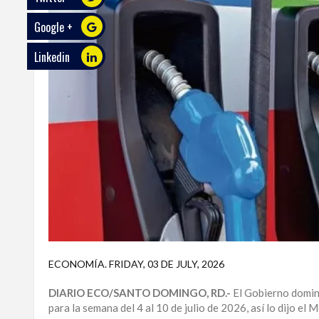
Google +
ECO
PLAY
Linkedin
TRABAJOS
DE
INVESTIGACIÓN
PROVINCIAS
DISTRITO
NACIONAL
SANTO
DOMINGO
SANTIAGO
ECONOMÍA
.
FRIDAY, 03 DE JULY, 2026
SAN
DIARIO ECO/SANTO DOMINGO, RD.-
El Gobierno domini
JUAN
para la semana del 4 al 10 de julio de 2026, así lo dijo e