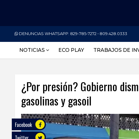
PORTADA
DENUNCIAS WHATSAPP:
829-785-7272 • 809.428.0333
NACIONALES
NOTICIAS
ECO PLAY
TRABAJOS DE IN
INTERNACIONAL
POLÍTICA
¿Por presión? Gobierno dism
ECONOMÍA
gasolinas y gasoil
DEPORTES
ENTRETENIMIENTO
SALUD
Facebook
Twitter
TECNOLOGÍA