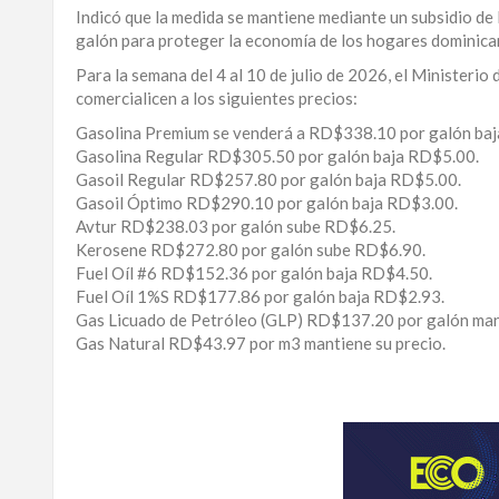
Indicó que la medida se mantiene mediante un subsidio 
LA
galón para proteger la economía de los hogares dominica
ALTAGRACIA
Para la semana del 4 al 10 de julio de 2026, el Ministeri
comercialicen a los siguientes precios:
PUERTO
PLATA
Gasolina Premium se venderá a RD$338.10 por galón ba
Gasolina Regular RD$305.50 por galón baja RD$5.00.
CONTÁCTENOS
Gasoil Regular RD$257.80 por galón baja RD$5.00.
Gasoil Óptimo RD$290.10 por galón baja RD$3.00.
Avtur RD$238.03 por galón sube RD$6.25.
Kerosene RD$272.80 por galón sube RD$6.90.
Fuel Oíl #6 RD$152.36 por galón baja RD$4.50.
Fuel Oíl 1%S RD$177.86 por galón baja RD$2.93.
Gas Licuado de Petróleo (GLP) RD$137.20 por galón mant
Gas Natural RD$43.97 por m3 mantiene su precio.
Para
conocer
la
evolución
de
los