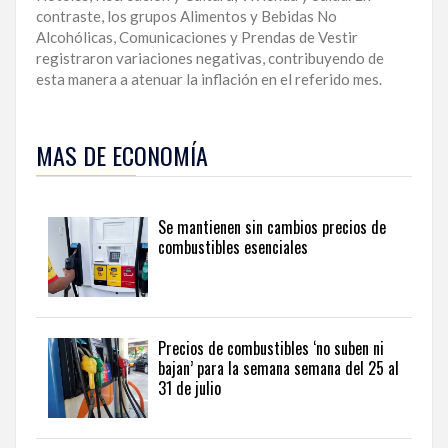
contraste, los grupos Alimentos y Bebidas No
Alcohólicas, Comunicaciones y Prendas de Vestir
registraron variaciones negativas, contribuyendo de
esta manera a atenuar la inflación en el referido mes.
Para
conocer
MAS DE ECONOMÍA
la
evolución
de
los
Se mantienen sin cambios precios de
negocios,
combustibles esenciales
las
inversiones
y
la
economía
Precios de combustibles ‘no suben ni
nacional,
bajan’ para la semana semana del 25 al
consulte
31 de julio
Dominican
Republic
business