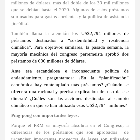
millones de dólares, más del doble de los 39 mil millones
LA
que se debían hasta el 2020. Algunos de estos préstamos
ALTAGRACIA
son usados para gastos corrientes y la política de asistencia
¡insólito!
PUERTO
También llama la atención los
US$2,794 millones de
PLATA
préstamos destinados a “sostenibilidad y resiliencia
climática”. Para objetivos similares, la pasada semana, la
CONTÁCTENOS
mayoría mecánica del congreso perremeista aprobó dos
préstamos de 600 millones de dólares.
Ante esa escandalosa e inconsecuente política de
endeudamiento, preguntamos: ¿En la “planificación”
económica hay contemplado más préstamos? ¿Cuándo se
ofrecerá una racional y precisa explicación del uso de ese
dineral? ¿Cuáles son las acciones destinadas al cambio
climático en que se han utilizado esos US$2,794 millones?
Ping-pong con importantes leyes:
Porque el PRM es mayoría absoluta en el Congreso, a
diferencias de los préstamos que son aprobados de
urgencias; importantes proyectos de leyes son utilizados