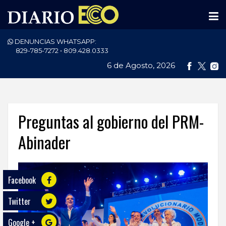
DENUNCIAS WHATSAPP:
PORTADA
829-785-7272 • 809.428.0333
6 de Agosto, 2026
NACIONALES
INTERNACIONAL
POLÍTICA
Preguntas al gobierno del PRM-
ECONOMÍA
Abinader
DEPORTES
Facebook
ENTRETENIMIENTO
Twitter
SALUD
Google +
TECNOLOGÍA