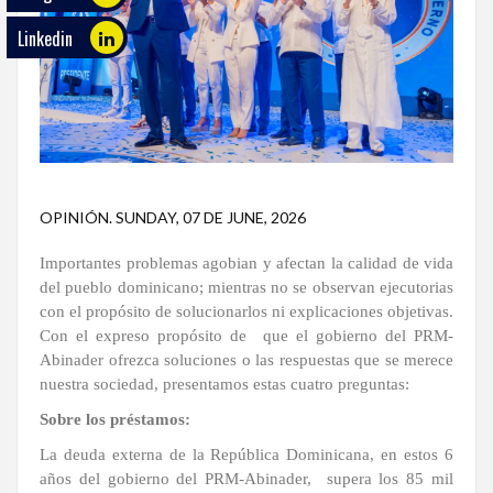
Linkedin
ECO
PLAY
TRABAJOS
DE
INVESTIGACIÓN
PROVINCIAS
OPINIÓN
.
SUNDAY, 07 DE JUNE, 2026
DISTRITO
Importantes problemas agobian y afectan la calidad de vida
NACIONAL
del pueblo dominicano; mientras no se observan ejecutorias
con el propósito de solucionarlos ni explicaciones objetivas.
SANTO
Con el expreso propósito de que el gobierno del PRM-
DOMINGO
Abinader ofrezca soluciones o las respuestas que se merece
nuestra sociedad, presentamos estas cuatro preguntas:
SANTIAGO
Sobre los préstamos:
SAN
La deuda externa de la República Dominicana, en estos 6
JUAN
años del gobierno del PRM-Abinader, supera los 85 mil