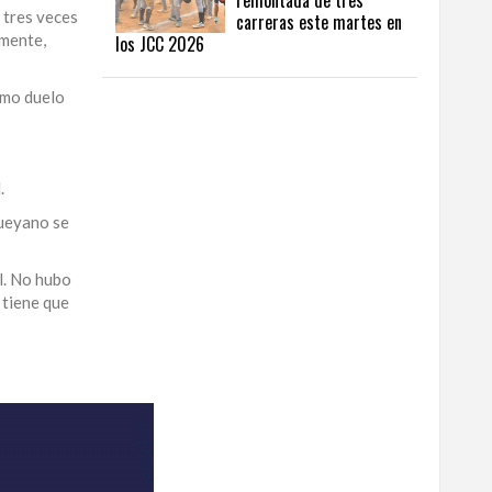
remontada de tres
s tres veces
carreras este martes en
amente,
los JCC 2026
timo duelo
.
queyano se
l. No hubo
 tiene que