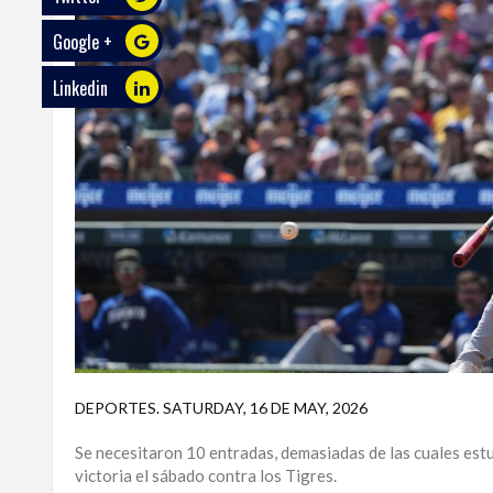
Google +
ECO
PLAY
Linkedin
TRABAJOS
DE
INVESTIGACIÓN
PROVINCIAS
DISTRITO
NACIONAL
SANTO
DOMINGO
SANTIAGO
DEPORTES
.
SATURDAY, 16 DE MAY, 2026
SAN
Se necesitaron 10 entradas, demasiadas de las cuales est
JUAN
victoria el sábado contra los Tigres.