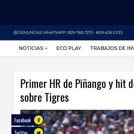
PORTADA
DENUNCIAS WHATSAPP:
829-785-7272 • 809.428.0333
NACIONALES
NOTICIAS
ECO PLAY
TRABAJOS DE IN
INTERNACIONAL
POLÍTICA
Primer HR de Piñango y hit d
ECONOMÍA
sobre Tigres
DEPORTES
ENTRETENIMIENTO
SALUD
Facebook
Twitter
TECNOLOGÍA