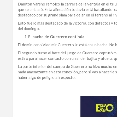
Daulton Varsho remolcó la carrera de la ventaja en el
tri
LA
que se embasó. Esta alineación todavía está batallando, c
ALTAGRACIA
destacado por su grand slam para dejar en el terreno al riv
Esto fue lo más destacado de la victoria, con defectos y to
PUERTO
del domingo.
PLATA
El bache de Guerrero continúa
CONTÁCTENOS
El dominicano Vladimir Guerrero Jr. está en un bache. No h
El segundo turno al bate del juego de Guerrero capturó m
estiró para hacer contacto con un slider bajito y afuera, 
La parte inferior del cuerpo de Guerrero no hizo mucho en
nada amenazante en esta conexión, pero si vas a hacerle s
haber algo de peligro al respecto.
Manténgase
al
día
con
las
principales