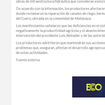
obras de infraestructura hidráulica que consideran esenci
LA
De acuerdo con la información, los productores afectaron 
ALTAGRACIA
donde reclamaron la reparación de canales de riego, berma
del Cuero, ubicada en la comunidad de Matayaya.
PUERTO
Los manifestantes señalaron que las deficiencias en el si
PLATA
negativamente la productividad agrícola y el abastecimient
intervención del presidente Luis Abinader y de las autor
CONTÁCTENOS
Los productores advirtieron que mantendrán sus acciones d
problemas que, aseguran, afectan el desarrollo agropecuar
de estas actividades.
Fuente externa
Para
ampliar
esta
información
y
seguir
la
actualidad