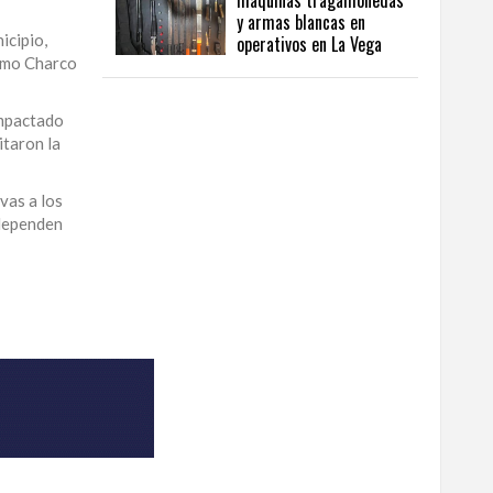
máquinas tragamonedas
y armas blancas en
icipio,
operativos en La Vega
como Charco
impactado
itaron la
vas a los
 dependen