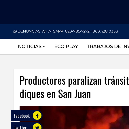
PORTADA
DENUNCIAS WHATSAPP:
829-785-7272 • 809.428.0333
NACIONALES
NOTICIAS
ECO PLAY
TRABAJOS DE IN
INTERNACIONAL
POLÍTICA
Productores paralizan tránsi
ECONOMÍA
diques en San Juan
DEPORTES
ENTRETENIMIENTO
SALUD
Facebook
Twitter
TECNOLOGÍA