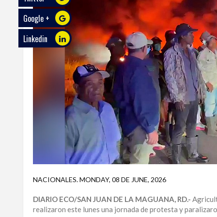
Google +
ECO
PLAY
Linkedin
TRABAJOS
DE
INVESTIGACIÓN
PROVINCIAS
DISTRITO
NACIONAL
SANTO
DOMINGO
SANTIAGO
NACIONALES
.
MONDAY, 08 DE JUNE, 2026
SAN
DIARIO ECO/SAN JUAN DE LA MAGUANA, RD.-
Agricul
JUAN
realizaron este lunes una jornada de protesta y paralizaro