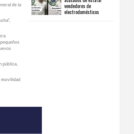
acusados de estafar
eneral de la
vendedores de
electrodomésticos
cha”,
era
1 pequeños
nuevos
 pública,
a movilidad