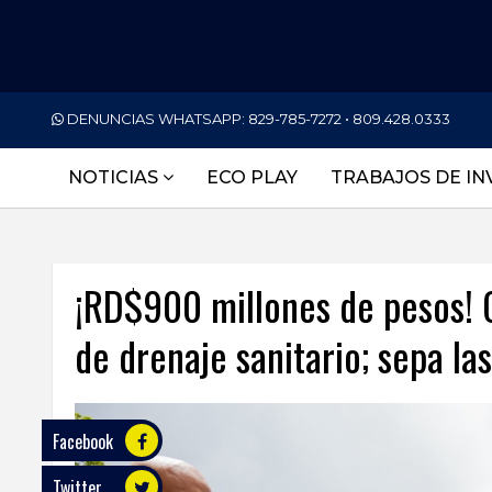
PORTADA
DENUNCIAS WHATSAPP:
829-785-7272 • 809.428.0333
NACIONALES
NOTICIAS
ECO PLAY
TRABAJOS DE IN
INTERNACIONAL
POLÍTICA
¡RD$900 millones de pesos! 
ECONOMÍA
de drenaje sanitario; sepa l
DEPORTES
ENTRETENIMIENTO
SALUD
Facebook
Twitter
TECNOLOGÍA