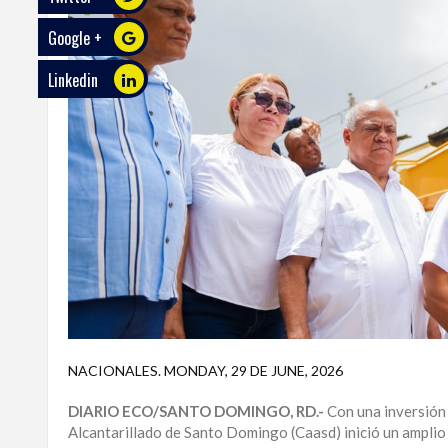
Google +
ECO
PLAY
Linkedin
TRABAJOS
DE
INVESTIGACIÓN
PROVINCIAS
DISTRITO
NACIONAL
SANTO
DOMINGO
SANTIAGO
NACIONALES
.
MONDAY, 29 DE JUNE, 2026
SAN
DIARIO ECO/SANTO DOMINGO, RD.-
Con una inversión 
JUAN
Alcantarillado de Santo Domingo (Caasd) inició un amplio 