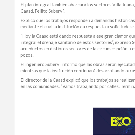
El plan integral también abarcará los sectores Villa Juana,
LA
Caasd, Fellito Suberví.
ALTAGRACIA
Explicó que los trabajos responden a demandas históricas
mediante el cual la institución da respuesta a solicitudes
PUERTO
PLATA
“Hoy la Caasd está dando respuesta a ese gran clamor qu
integral el drenaje sanitario de estos sectores”, expresó 
CONTÁCTENOS
acueductos en distintos sectores de la circunscripción tr
pozos.
El ingeniero Suberví informó que las obras serán ejecutad
mientras que la institución continuará desarrollando otra
El director de la Caasd explicó que los trabajos se realiz
en las comunidades. “Vamos trabajando por calles. Termin
Para
ampliar
esta
información
y
seguir
la