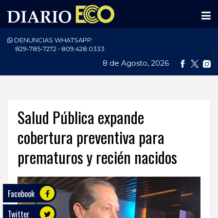
DENUNCIAS WHATSAPP:
PORTADA
829-785-7272 • 809.428.0333
8 de Agosto, 2026
NACIONALES
INTERNACIONAL
POLÍTICA
Salud Pública expande
ECONOMÍA
cobertura preventiva para
prematuros y recién nacidos
DEPORTES
ENTRETENIMIENTO
Facebook
SALUD
Twitter
TECNOLOGÍA