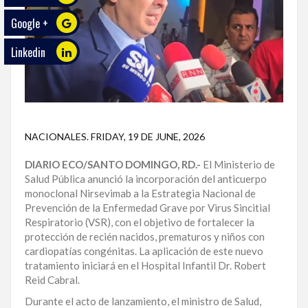
Google +
ECO
PLAY
Linkedin
TRABAJOS
DE
INVESTIGACIÓN
PROVINCIAS
NACIONALES
.
FRIDAY, 19 DE JUNE, 2026
DISTRITO
DIARIO ECO/SANTO DOMINGO, RD.-
El Ministerio de
NACIONAL
Salud Pública anunció la incorporación del anticuerpo
monoclonal Nirsevimab a la Estrategia Nacional de
SANTO
Prevención de la Enfermedad Grave por Virus Sincitial
DOMINGO
Respiratorio (VSR), con el objetivo de fortalecer la
protección de recién nacidos, prematuros y niños con
SANTIAGO
cardiopatías congénitas. La aplicación de este nuevo
tratamiento iniciará en el Hospital Infantil Dr. Robert
Reid Cabral.
SAN
JUAN
Durante el acto de lanzamiento, el ministro de Salud,