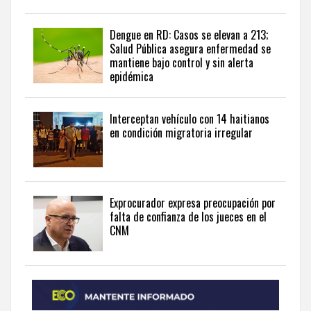
the
latest
news
Dengue en RD: Casos se elevan a 213;
Salud Pública asegura enfermedad se
from
mantiene bajo control y sin alerta
the
epidémica
Dominican
Republic
in
Interceptan vehículo con 14 haitianos
English
.
en condición migratoria irregular
Exprocurador expresa preocupación por
falta de confianza de los jueces en el
CNM