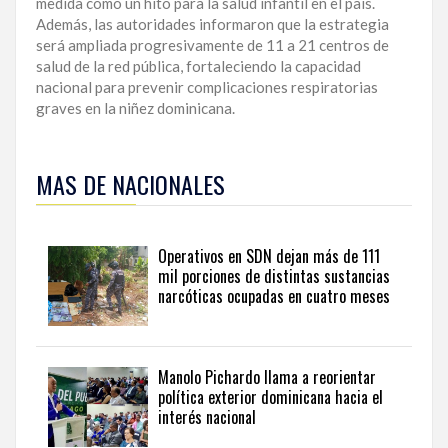
medida como un hito para la salud infantil en el país.
Además, las autoridades informaron que la estrategia
será ampliada progresivamente de 11 a 21 centros de
salud de la red pública, fortaleciendo la capacidad
nacional para prevenir complicaciones respiratorias
graves en la niñez dominicana.
Para
ampliar
MAS DE NACIONALES
esta
información
y
seguir
Operativos en SDN dejan más de 111
la
mil porciones de distintas sustancias
actualidad
narcóticas ocupadas en cuatro meses
del
país
desde
una
Manolo Pichardo llama a reorientar
perspectiva
política exterior dominicana hacia el
internacional,
interés nacional
visite