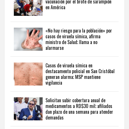
vacunación por el brote de sarampión
y
en América
calidad
de
vida
en
«No hay riesgo para la población» por
health
casos de viruela símica, afirma
and
ministro de Salud; llama a no
lifestyle
alarmarse
stories
from
the
Casos de viruela símica en
destacamento policial en San Cristóbal
Dominican
generan alarma; MSP mantiene
Republic
.
vigilancia
Solicitan subir cobertura anual de
medicamentos a RD$30 mil; afiliados
dan plazo de una semana para atender
demandas