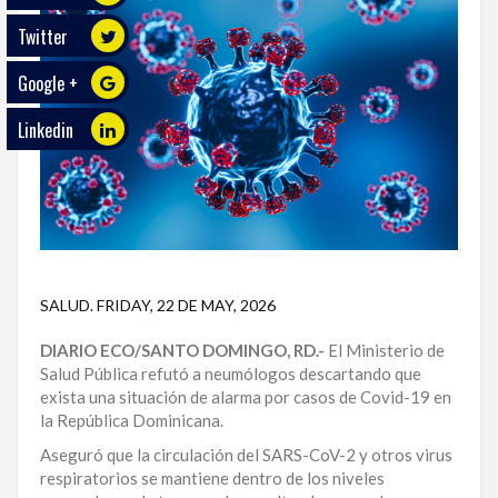
Twitter
ECO
PLAY
Google +
TRABAJOS
Linkedin
DE
INVESTIGACIÓN
PROVINCIAS
DISTRITO
NACIONAL
SALUD
.
FRIDAY, 22 DE MAY, 2026
SANTO
DIARIO ECO/SANTO DOMINGO, RD.-
El Ministerio de
DOMINGO
Salud Pública refutó a neumólogos descartando que
exista una situación de alarma por casos de Covid-19 en
SANTIAGO
la República Dominicana.
SAN
Aseguró que la circulación del SARS-CoV-2 y otros virus
JUAN
respiratorios se mantiene dentro de los niveles