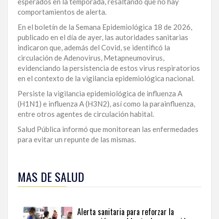
esperados en la temporada, resaltando que no hay
comportamientos de alerta.
LA
ALTAGRACIA
En el boletín de la Semana Epidemiológica 18 de 2026,
publicado en el día de ayer, las autoridades sanitarias
PUERTO
indicaron que, además del Covid, se identificó la
PLATA
circulación de Adenovirus, Metapneumovirus,
evidenciando la persistencia de estos virus respiratorios
CONTÁCTENOS
en el contexto de la vigilancia epidemiológica nacional.
Persiste la vigilancia epidemiológica de influenza A
(H1N1) e influenza A (H3N2), así como la parainfluenza,
entre otros agentes de circulación habital.
Salud Pública informó que monitorean las enfermedades
para evitar un repunte de las mismas.
Acceda
a
MAS DE SALUD
más
contenidos
sobre
bienestar,
Alerta sanitaria para reforzar la
salud