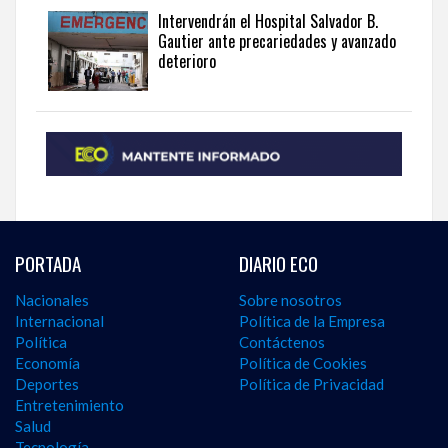
Intervendrán el Hospital Salvador B.
Gautier ante precariedades y avanzado
deterioro
PORTADA
DIARIO ECO
Nacionales
Sobre nosotros
Internacional
Política de la Empresa
Política
Contáctenos
Economía
Política de Cookies
Deportes
Política de Privacidad
Entretenimiento
Salud
Tecnología