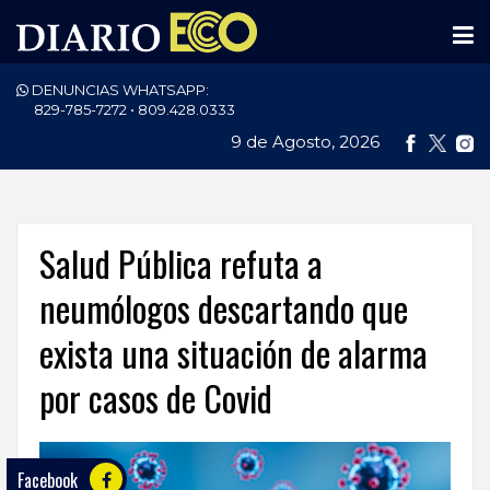
DENUNCIAS WHATSAPP:
PORTADA
829-785-7272 • 809.428.0333
9 de Agosto, 2026
NACIONALES
INTERNACIONAL
POLÍTICA
Salud Pública refuta a
ECONOMÍA
neumólogos descartando que
exista una situación de alarma
DEPORTES
por casos de Covid
ENTRETENIMIENTO
SALUD
Facebook
TECNOLOGÍA