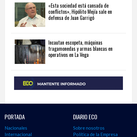
«Esta sociedad está cansada de
English
.
conflictos», Hipólito Mejía sale en
defensa de Juan Garrigó
Incautan escopeta, máquinas
tragamonedas y armas blancas en
operativos en La Vega
PORTADA
DIARIO ECO
Nacionales
Sobre nosotros
Internacional
Política de la Empresa