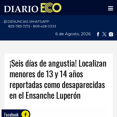
DENUNCIAS WHATSAPP:
PORTADA
829-785-7272 • 809.428.0333
6 de Agosto, 2026
NACIONALES
INTERNACIONAL
POLÍTICA
¡Seis días de angustia! Localizan
ECONOMÍA
menores de 13 y 14 años
reportadas como desaparecidas
DEPORTES
en el Ensanche Luperón
ENTRETENIMIENTO
SALUD
Facebook
TECNOLOGÍA