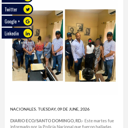
Twitter
ECO
PLAY
Google +
TRABAJOS
Linkedin
DE
INVESTIGACIÓN
PROVINCIAS
DISTRITO
NACIONAL
SANTO
DOMINGO
SANTIAGO
NACIONALES
.
TUESDAY, 09 DE JUNE, 2026
SAN
DIARIO ECO/SANTO DOMINGO, RD.-
Este martes fue
JUAN
informado por la Policía Nacional que fueron halladas