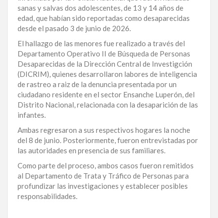
sanas y salvas dos adolescentes, de 13 y 14 años de
LA
edad, que habían sido reportadas como desaparecidas
ALTAGRACIA
desde el pasado 3 de junio de 2026.
El hallazgo de las menores fue realizado a través del
PUERTO
Departamento Operativo II de Búsqueda de Personas
PLATA
Desaparecidas de la Dirección Central de Investigción
(DICRIM), quienes desarrollaron labores de inteligencia
CONTÁCTENOS
de rastreo a raiz de la denuncia presentada por un
ciudadano residente en el sector Ensanche Luperón, del
Distrito Nacional, relacionada con la desaparición de las
infantes.
Ambas regresaron a sus respectivos hogares la noche
del 8 de junio. Posteriormente, fueron entrevistadas por
las autoridades en presencia de sus familiares.
Como parte del proceso, ambos casos fueron remitidos
al Departamento de Trata y Tráfico de Personas para
profundizar las investigaciones y establecer posibles
responsabilidades.
Para