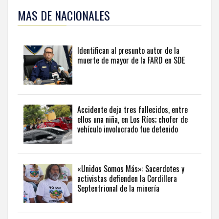
ampliar
MAS DE NACIONALES
esta
información
y
seguir
Identifican al presunto autor de la
la
muerte de mayor de la FARD en SDE
actualidad
del
país
desde
una
Accidente deja tres fallecidos, entre
perspectiva
ellos una niña, en Los Ríos; chofer de
internacional,
vehículo involucrado fue detenido
visite
the
latest
news
«Unidos Somos Más»: Sacerdotes y
activistas defienden la Cordillera
from
Septentrional de la minería
the
Dominican
Republic
in