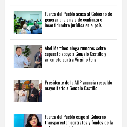
gubernamental
en
Fuerza del Pueblo acusa al Gobierno de
Dominican
generar una crisis de confianza e
politics
incertidumbre jurídica en el país
and
government
news
.
Abel Martínez niega rumores sobre
supuesto apoyo a Gonzalo Castillo y
arremete contra Virgilio Feliz
Presidente de la ADP anuncia respaldo
mayoritario a Gonzalo Castillo
Fuerza del Pueblo exige al Gobierno
transparentar contratos y fondos de la