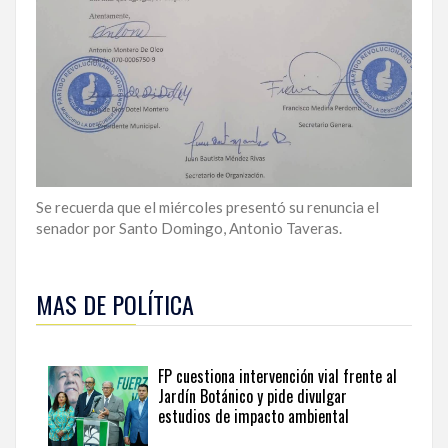
Se recuerda que el miércoles presentó su renuncia el
senador por Santo Domingo, Antonio Taveras.
Obtenga
un
MAS DE POLÍTICA
análisis
más
amplio
de
FP cuestiona intervención vial frente al
la
Jardín Botánico y pide divulgar
actualidad
estudios de impacto ambiental
institucional
y