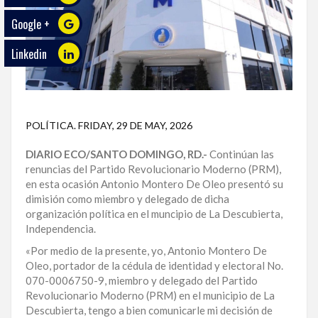
Google +
ECO
PLAY
Linkedin
TRABAJOS
DE
INVESTIGACIÓN
POLÍTICA
.
FRIDAY, 29 DE MAY, 2026
PROVINCIAS
DIARIO ECO/SANTO DOMINGO, RD.-
Continúan las
DISTRITO
renuncias del Partido Revolucionario Moderno (PRM),
NACIONAL
en esta ocasión Antonio Montero De Oleo presentó su
dimisión como miembro y delegado de dicha
SANTO
organización política en el muncipio de La Descubierta,
DOMINGO
Independencia.
«Por medio de la presente, yo, Antonio Montero De
SANTIAGO
Oleo, portador de la cédula de identidad y electoral No.
070-0006750-9, miembro y delegado del Partido
SAN
Revolucionario Moderno (PRM) en el municipio de La
JUAN
Descubierta, tengo a bien comunicarle mi decisión de