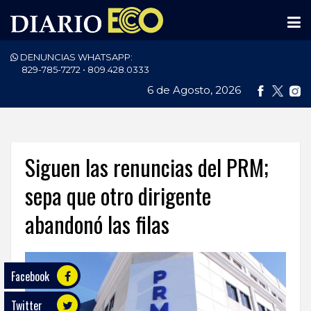
DENUNCIAS WHATSAPP:
PORTADA
829-785-7272 • 809.428.0333
6 de Agosto, 2026
NACIONALES
INTERNACIONAL
POLÍTICA
Siguen las renuncias del PRM;
ECONOMÍA
sepa que otro dirigente
abandonó las filas
DEPORTES
ENTRETENIMIENTO
Facebook
SALUD
Twitter
TECNOLOGÍA