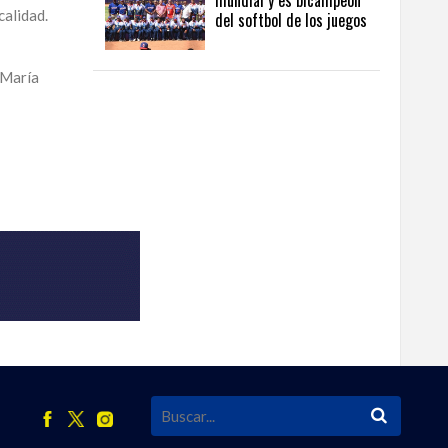
mundial y es bicampeón
calidad.
del softbol de los juegos
 María