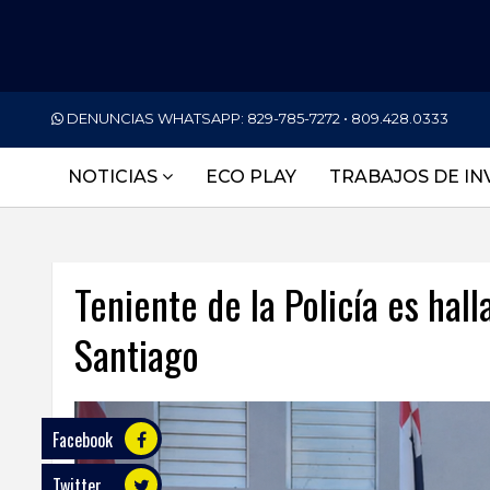
PORTADA
DENUNCIAS WHATSAPP:
829-785-7272 • 809.428.0333
NACIONALES
NOTICIAS
ECO PLAY
TRABAJOS DE IN
INTERNACIONAL
POLÍTICA
Teniente de la Policía es hal
ECONOMÍA
Santiago
DEPORTES
ENTRETENIMIENTO
SALUD
Facebook
Twitter
TECNOLOGÍA