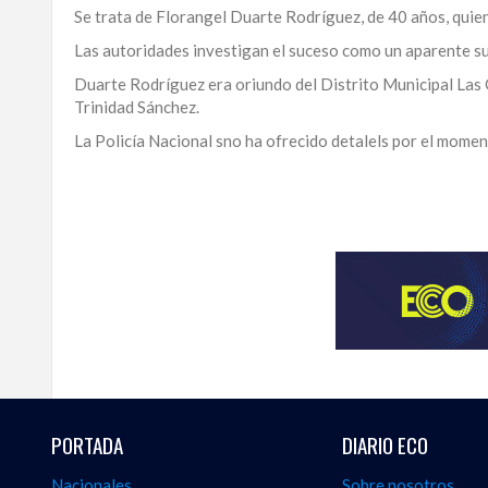
Se trata de Florangel Duarte Rodríguez, de 40 años, quien 
LA
ALTAGRACIA
Las autoridades investigan el suceso como un aparente su
Duarte Rodríguez era oriundo del Distrito Municipal Las
PUERTO
Trinidad Sánchez.
PLATA
La Policía Nacional sno ha ofrecido detalels por el momen
CONTÁCTENOS
Para
ampliar
esta
información
y
seguir
la
actualidad
del
país
desde
PORTADA
DIARIO ECO
una
perspectiva
Nacionales
Sobre nosotros