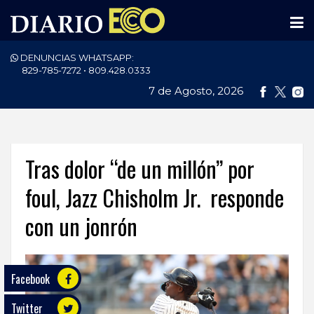
DENUNCIAS WHATSAPP:
PORTADA
829-785-7272 • 809.428.0333
7 de Agosto, 2026
NACIONALES
INTERNACIONAL
POLÍTICA
Tras dolor “de un millón” por
ECONOMÍA
foul, Jazz Chisholm Jr. responde
con un jonrón
DEPORTES
ENTRETENIMIENTO
Facebook
SALUD
Twitter
TECNOLOGÍA