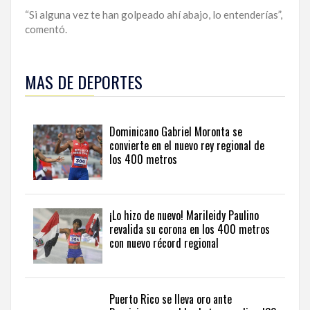
“Si alguna vez te han golpeado ahí abajo, lo entenderías”,
comentó.
Manténgase
al
MAS DE DEPORTES
día
con
las
principales
Dominicano Gabriel Moronta se
competiciones
convierte en el nuevo rey regional de
y
los 400 metros
atletas
del
país
en
¡Lo hizo de nuevo! Marileidy Paulino
sports
revalida su corona en los 400 metros
news
con nuevo récord regional
from
the
Dominican
Republic
.
Puerto Rico se lleva oro ante