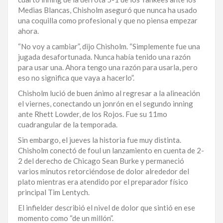
Medias Blancas, Chisholm aseguró que nunca ha usado
LA
una coquilla como profesional y que no piensa empezar
ALTAGRACIA
ahora.
PUERTO
“No voy a cambiar”, dijo Chisholm. “Simplemente fue una
PLATA
jugada desafortunada. Nunca había tenido una razón
para usar una. Ahora tengo una razón para usarla, pero
CONTÁCTENOS
eso no significa que vaya a hacerlo”.
Chisholm lució de buen ánimo al regresar a la alineación
el viernes, conectando un jonrón en el segundo inning
ante Rhett Lowder, de los Rojos. Fue su 11mo
cuadrangular de la temporada.
Sin embargo, el jueves la historia fue muy distinta.
Chisholm conectó de foul un lanzamiento en cuenta de 2-
2 del derecho de Chicago Sean Burke y permaneció
varios minutos retorciéndose de dolor alrededor del
plato mientras era atendido por el preparador físico
principal Tim Lentych.
El infielder describió el nivel de dolor que sintió en ese
momento como “de un millón”.