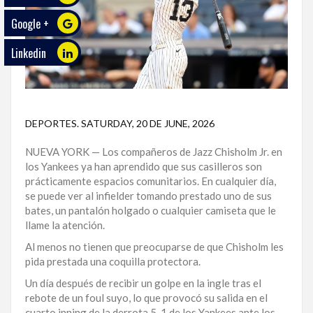
Google +
ECO
PLAY
Linkedin
TRABAJOS
DE
INVESTIGACIÓN
DEPORTES
.
SATURDAY, 20 DE JUNE, 2026
PROVINCIAS
NUEVA YORK — Los compañeros de Jazz Chisholm Jr. en
DISTRITO
los Yankees ya han aprendido que sus casilleros son
NACIONAL
prácticamente espacios comunitarios. En cualquier día,
se puede ver al infielder tomando prestado uno de sus
SANTO
bates, un pantalón holgado o cualquier camiseta que le
DOMINGO
llame la atención.
Al menos no tienen que preocuparse de que Chisholm les
SANTIAGO
pida prestada una coquilla protectora.
Un día después de recibir un golpe en la ingle tras el
SAN
rebote de un foul suyo, lo que provocó su salida en el
JUAN
cuarto inning de la derrota 5-1 de los Yankees ante los