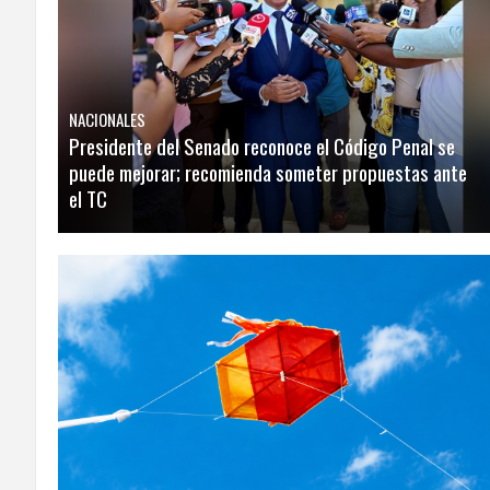
LA
ALTAGRACIA
PUERTO
NACIONALES
PLATA
Presidente del Senado reconoce el Código Penal se
puede mejorar; recomienda someter propuestas ante
CONTÁCTENOS
el TC