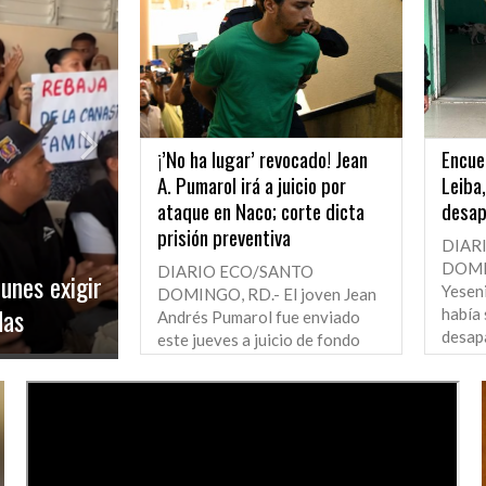
¡’No ha lugar’ revocado! Jean
Encue
A. Pumarol irá a juicio por
Leiba
ataque en Naco; corte dicta
desap
prisión preventiva
ste porcina
DIAR
DOMIN
DIARIO ECO/SANTO
iciente ante
Yesen
DOMINGO, RD.- El joven Jean
había
Andrés Pumarol fue enviado
desap
este jueves a juicio de fondo
días.....
por el......