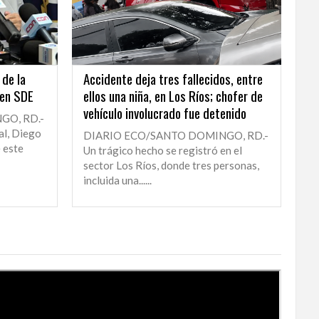
 de la
Accidente deja tres fallecidos, entre
 en SDE
ellos una niña, en Los Ríos; chofer de
vehículo involucrado fue detenido
GO, RD.-
al, Diego
DIARIO ECO/SANTO DOMINGO, RD.-
 este
Un trágico hecho se registró en el
sector Los Ríos, donde tres personas,
incluida una......