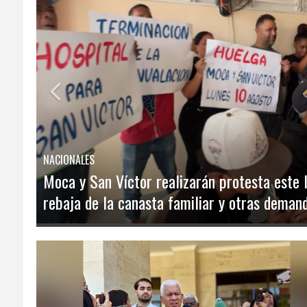
ECO
PLAY
TRABAJOS
DE
INVESTIGACIÓN
PROVINCIAS
NACIONALES
Agropecuarios alertan sobre avance de la pe
DISTRITO
NACIONAL
africana; advierten respuesta oficial es insuf
expansión
SANTO
DOMINGO
SANTIAGO
SAN
JUAN