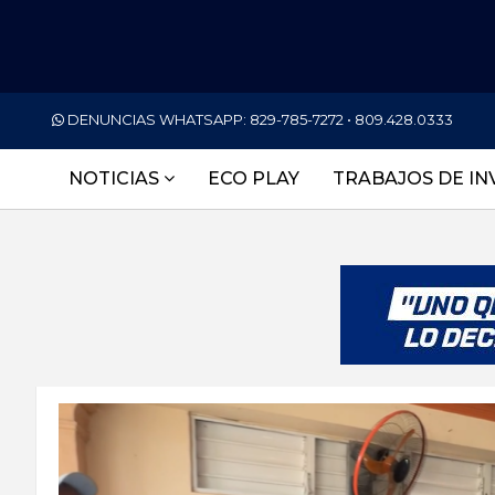
PORTADA
DENUNCIAS WHATSAPP:
829-785-7272 • 809.428.0333
NACIONALES
NOTICIAS
ECO PLAY
TRABAJOS DE IN
INTERNACIONAL
POLÍTICA
ECONOMÍA
DEPORTES
ENTRETENIMIENTO
SALUD
TECNOLOGÍA