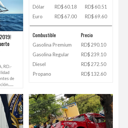
Dólar
RD$ 60.18
RD$ 60.51
Euro
RD$ 67.00
RD$ 69.60
Combustible
Precio
 2019!
uerto
Gasolina Premium
RD$ 290.10
o
Gasolina Regular
RD$ 239.10
Diesel
RD$ 272.50
 RD.-
lidad
Propano
RD$ 132.60
entes de
ón......