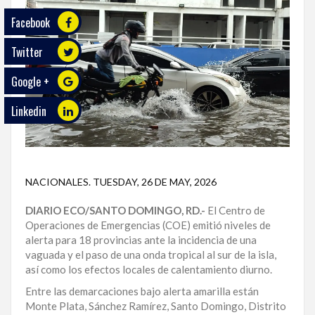
Facebook
ECO
PLAY
Twitter
TRABAJOS
Google +
DE
INVESTIGACIÓN
Linkedin
PROVINCIAS
DISTRITO
NACIONAL
NACIONALES
.
TUESDAY, 26 DE MAY, 2026
DIARIO ECO/SANTO DOMINGO, RD.-
El Centro de
SANTO
Operaciones de Emergencias (COE) emitió niveles de
DOMINGO
alerta para 18 provincias ante la incidencia de una
vaguada y el paso de una onda tropical al sur de la isla,
SANTIAGO
así como los efectos locales de calentamiento diurno.
SAN
Entre las demarcaciones bajo alerta amarilla están
JUAN
Monte Plata, Sánchez Ramírez, Santo Domingo, Distrito