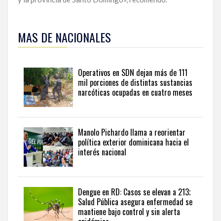
Para
ampliar
MAS DE NACIONALES
esta
información
y
seguir
Operativos en SDN dejan más de 111
la
mil porciones de distintas sustancias
actualidad
narcóticas ocupadas en cuatro meses
del
país
desde
una
Manolo Pichardo llama a reorientar
perspectiva
política exterior dominicana hacia el
internacional,
interés nacional
visite
the
latest
news
Dengue en RD: Casos se elevan a 213;
Salud Pública asegura enfermedad se
from
mantiene bajo control y sin alerta
the