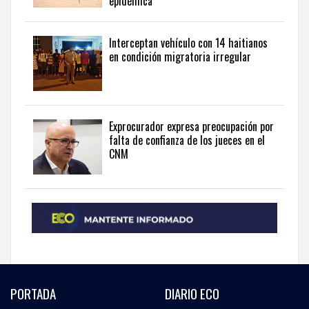
epidémica
Dominican
Republic
in
Interceptan vehículo con 14 haitianos
English
.
en condición migratoria irregular
Exprocurador expresa preocupación por
falta de confianza de los jueces en el
CNM
PORTADA
DIARIO ECO