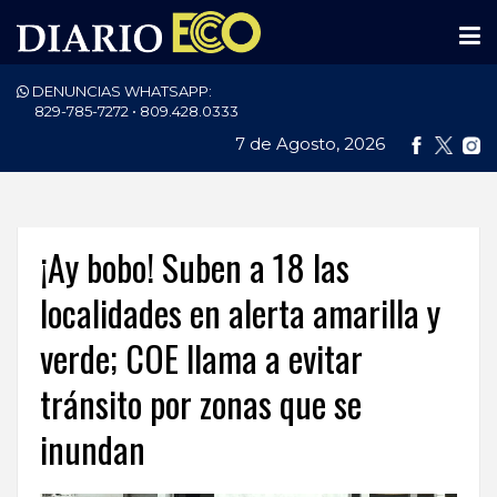
DENUNCIAS WHATSAPP:
PORTADA
829-785-7272 • 809.428.0333
7 de Agosto, 2026
NACIONALES
INTERNACIONAL
POLÍTICA
¡Ay bobo! Suben a 18 las
ECONOMÍA
localidades en alerta amarilla y
verde; COE llama a evitar
DEPORTES
tránsito por zonas que se
ENTRETENIMIENTO
inundan
SALUD
TECNOLOGÍA