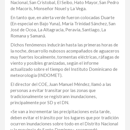
Nacional, San Cristobal, El Seibo, Hato Mayor, San Pedro
LA
de Macorís, Monseñor Nouel y La Vega.
ALTAGRACIA
En tanto que, en alerta verde fueron colocadas Duarte
(En especial en Bajo Yuna), María Trinidad Sánchez, San
PUERTO
José de Ocoa, La Altagracia, Peravia, Santiago, La
PLATA
Romana y Samaná.
Dichos fenómenos inducirán hasta las primeras horas de
CONTÁCTENOS
la noche, desarrollo nubosos acompañados de aguaceros
muy fuertes localmente, tormentas eléctricas, ráfagas de
viento y posibles granizadas, según el informe
actualizado sobre el tiempo del Instituto Dominicano de
meteorología (INDOMET).
El director del COE, Juan Manuel Méndez, llamó a las
personas a evitar transitar por las zonas que
tradicionalmente se registrann inundaciones,
principalmente por SD y el DN.
«Se van a incrementar las precipitaciones esta tarde,
deben evitar el tránsito por los lugares que por tradición
ocurren inundaciones sobre todo en el Distrito Nacional
y la provincia de Santo Domingo», recomendó.