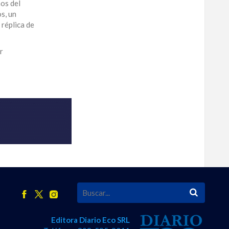
nos del
s, un
 réplica de
r
Editora Diario Eco SRL