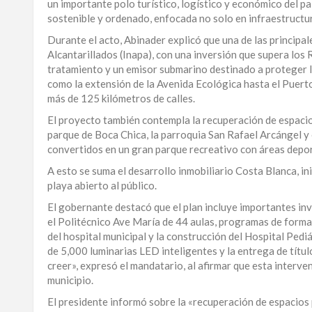
un importante polo turístico, logístico y económico del pa
LA
sostenible y ordenado, enfocada no solo en infraestructura
ALTAGRACIA
Durante el acto, Abinader explicó que una de las principa
Alcantarillados (Inapa), con una inversión que supera los 
PUERTO
tratamiento y un emisor submarino destinado a proteger l
PLATA
como la extensión de la Avenida Ecológica hasta el Puerto
más de 125 kilómetros de calles.
CONTÁCTENOS
El proyecto también contempla la recuperación de espacios
parque de Boca Chica, la parroquia San Rafael Arcángel y 
convertidos en un gran parque recreativo con áreas deport
A esto se suma el desarrollo inmobiliario Costa Blanca, ini
playa abierto al público.
El gobernante destacó que el plan incluye importantes inve
el Politécnico Ave María de 44 aulas, programas de forma
del hospital municipal y la construcción del Hospital Ped
de 5,000 luminarias LED inteligentes y la entrega de títu
creer», expresó el mandatario, al afirmar que esta interv
municipio.
El presidente informó sobre la «recuperación de espacios 