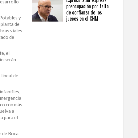
Exprocurador expresa
desarrollo
preocupación por falta
de confianza de los
 Potables y
jueces en el CNM
 planta de
bras viales
tado de
e, el
io serán
 lineal de
nfantiles,
 emergencia
ico con más
uelva a
a para el
ue de Boca