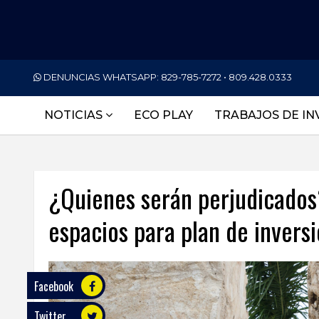
PORTADA
DENUNCIAS WHATSAPP:
829-785-7272 • 809.428.0333
NACIONALES
NOTICIAS
ECO PLAY
TRABAJOS DE IN
INTERNACIONAL
POLÍTICA
¿Quienes serán perjudicados
ECONOMÍA
espacios para plan de invers
DEPORTES
ENTRETENIMIENTO
SALUD
Facebook
Twitter
TECNOLOGÍA