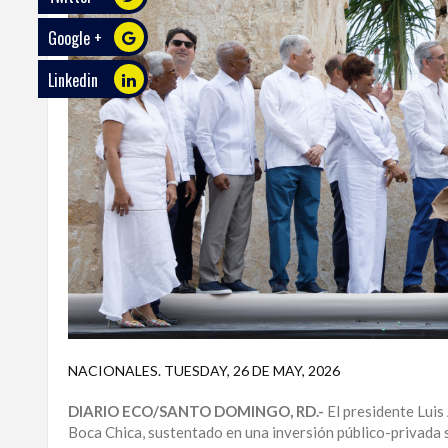
Google +
ECO
PLAY
Linkedin
TRABAJOS
DE
INVESTIGACIÓN
PROVINCIAS
DISTRITO
NACIONAL
SANTO
DOMINGO
SANTIAGO
NACIONALES
.
TUESDAY, 26 DE MAY, 2026
SAN
DIARIO ECO/SANTO DOMINGO, RD.-
El presidente Luis
JUAN
Boca Chica, sustentado en una inversión público-privada s