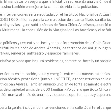
ís. El mandatario aseguró que la iniciativa representa una visión de 
, sino también en mejorar la calidad de vida de la población.
les intervenciones será ejecutada por el Instituto Nacional de Aguas
RD$11,000 millones para la construcción de alcantarillado sanitario,
a playa y las aguas subterráneas de Boca Chica. Asimismo, anunció o
 Multimodal, la conclusión de la Marginal de Las Américas y el asfal
 públicos y recreativos, incluyendo la intervención de la Calle Duart
el futuro malecón de Andrés. Además, los terrenos del antiguo ingen
ivas, senderos, anfiteatro y espacios familiares.
ciativa privada que incluirá residencias, comercios, hotel y un parque
rsiones en educación, salud y energía, entre ellas nuevas estancias i
ción técnico-profesional junto al INFOTEP, la reconstrucción de la
iátrico San Andrés. También anunció un plan de fortalecimiento eléctr
los de propiedad a más de 2,000 familias. «Yo quiero que Boca Chica v
ención marca el inicio de una nueva etapa de oportunidades y esperanz
para la gente, incluyendo intervenciones en la calle Duarte, el parq