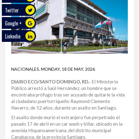
Twitter
ECO
PLAY
Google +
TRABAJOS
Linkedin
DE
INVESTIGACIÓN
PROVINCIAS
NACIONALES
.
MONDAY, 18 DE MAY, 2026
DISTRITO
NACIONAL
DIARIO ECO/SANTO DOMINGO, RD.-
El Ministerio
Público arrestó a Saúl Hernández, un hombre que se
SANTO
encontraba prófugo tras ser acusado de quitarle la vida
DOMINGO
al ciudadano puertorriqueño Raymond Clemente
Navarro, de 52 años, durante un asalto en Santiago.
SANTIAGO
El asalto donde murió el extranjero fue perpetrado el
pasado 17 de abril en un car wash y billar, ubicado en la
SAN
avenida Hispanoamericana, del distrito municipal
JUAN
Canabacoa, de la provincia Santiago.