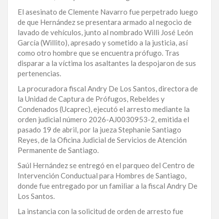
El asesinato de Clemente Navarro fue perpetrado luego
LA
de que Hernández se presentara armado al negocio de
ALTAGRACIA
lavado de vehículos, junto al nombrado Willi José León
García (Willito), apresado y sometido a la justicia, así
PUERTO
como otro hombre que se encuentra prófugo. Tras
PLATA
disparar a la víctima los asaltantes la despojaron de sus
pertenencias.
CONTÁCTENOS
La procuradora fiscal Andry De Los Santos, directora de
la Unidad de Captura de Prófugos, Rebeldes y
Condenados (Ucaprec), ejecutó el arresto mediante la
orden judicial número 2026-AJ0030953-2, emitida el
pasado 19 de abril, por la jueza Stephanie Santiago
Reyes, de la Oficina Judicial de Servicios de Atención
Permanente de Santiago.
Saúl Hernández se entregó en el parqueo del Centro de
Intervención Conductual para Hombres de Santiago,
donde fue entregado por un familiar a la fiscal Andry De
Los Santos.
La instancia con la solicitud de orden de arresto fue