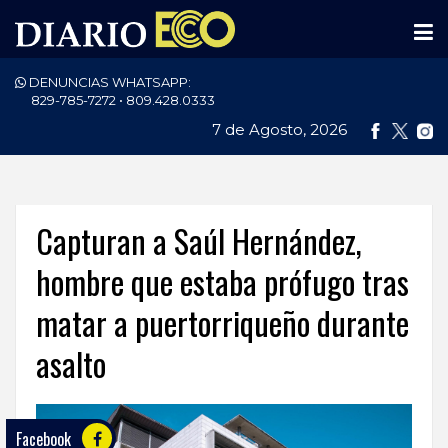
DENUNCIAS WHATSAPP:
PORTADA
829-785-7272 • 809.428.0333
7 de Agosto, 2026
NACIONALES
INTERNACIONAL
POLÍTICA
Capturan a Saúl Hernández,
ECONOMÍA
hombre que estaba prófugo tras
matar a puertorriqueño durante
DEPORTES
asalto
ENTRETENIMIENTO
SALUD
Facebook
TECNOLOGÍA