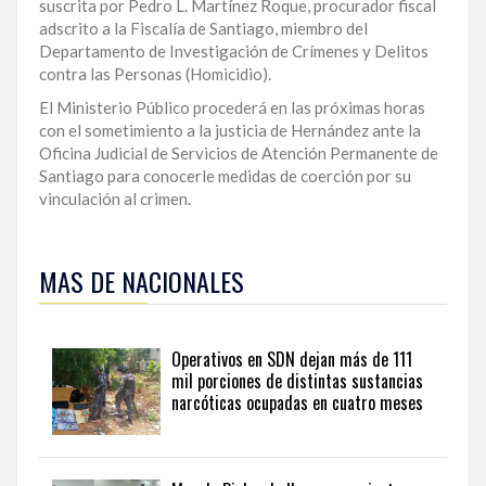
suscrita por Pedro L. Martínez Roque, procurador fiscal
adscrito a la Fiscalía de Santiago, miembro del
Departamento de Investigación de Crímenes y Delitos
contra las Personas (Homicidio).
El Ministerio Público procederá en las próximas horas
con el sometimiento a la justicia de Hernández ante la
Oficina Judicial de Servicios de Atención Permanente de
Santiago para conocerle medidas de coerción por su
vinculación al crimen.
Para
ampliar
MAS DE NACIONALES
esta
información
y
seguir
Operativos en SDN dejan más de 111
la
mil porciones de distintas sustancias
actualidad
narcóticas ocupadas en cuatro meses
del
país
desde
una