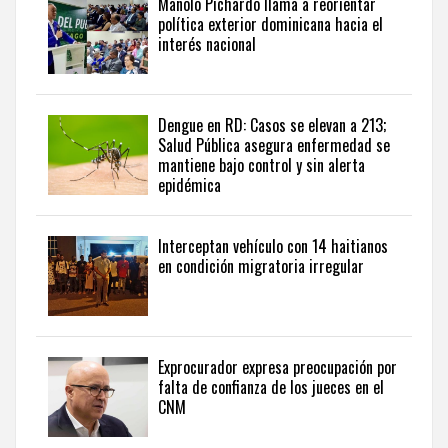
Manolo Pichardo llama a reorientar
perspectiva
política exterior dominicana hacia el
internacional,
interés nacional
visite
the
latest
news
Dengue en RD: Casos se elevan a 213;
Salud Pública asegura enfermedad se
from
mantiene bajo control y sin alerta
the
epidémica
Dominican
Republic
in
Interceptan vehículo con 14 haitianos
English
.
en condición migratoria irregular
Exprocurador expresa preocupación por
falta de confianza de los jueces en el
CNM