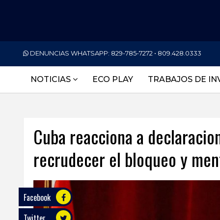
PORTADA
DENUNCIAS WHATSAPP:
829-785-7272 • 809.428.0333
NACIONALES
NOTICIAS
ECO PLAY
TRABAJOS DE IN
INTERNACIONAL
POLÍTICA
Cuba reacciona a declaracion
ECONOMÍA
recrudecer el bloqueo y ment
DEPORTES
ENTRETENIMIENTO
SALUD
Facebook
Twitter
TECNOLOGÍA