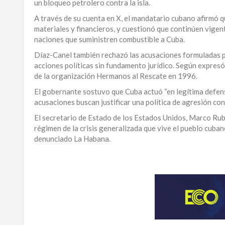
un bloqueo petrolero contra la isla.
LA
A través de su cuenta en X, el mandatario cubano afirmó q
ALTAGRACIA
materiales y financieros, y cuestionó que continúen vigen
naciones que suministren combustible a Cuba.
PUERTO
Díaz-Canel también rechazó las acusaciones formuladas po
PLATA
acciones políticas sin fundamento jurídico. Según expres
de la organización Hermanos al Rescate en 1996.
CONTÁCTENOS
El gobernante sostuvo que Cuba actuó “en legítima defens
acusaciones buscan justificar una política de agresión cont
El secretario de Estado de los Estados Unidos, Marco Rubi
régimen de la crisis generalizada que vive el pueblo cuban
denunciado La Habana.
Conozca
cómo
los
acontecimientos
internacionales
impactan
a