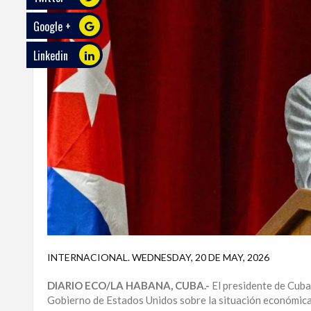
Google +
ECO
PLAY
Linkedin
TRABAJOS
DE
INVESTIGACIÓN
PROVINCIAS
DISTRITO
NACIONAL
SANTO
DOMINGO
SANTIAGO
INTERNACIONAL
.
WEDNESDAY, 20 DE MAY, 2026
SAN
DIARIO ECO/LA HABANA, CUBA.-
El presidente de Cuba
JUAN
Gobierno de Estados Unidos sobre la situación económica