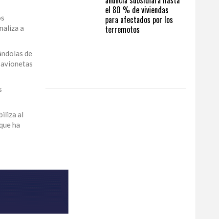
anuncia subsidiará hasta
el 80 % de viviendas
os
para afectados por los
naliza a
terremotos
ándolas de
s avionetas
s
iliza al
 que ha