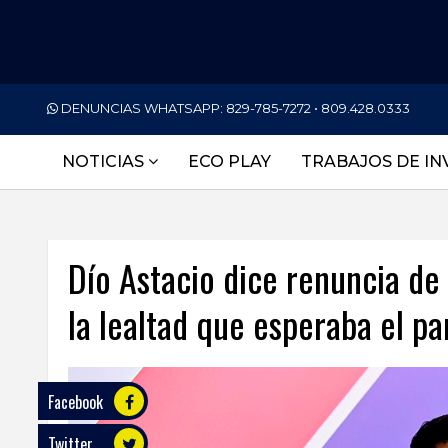
PORTADA
DENUNCIAS WHATSAPP:
829-785-7272 • 809.428.0333
NACIONALES
NOTICIAS
ECO PLAY
TRABAJOS DE IN
INTERNACIONAL
POLÍTICA
Dío Astacio dice renuncia de
ECONOMÍA
la lealtad que esperaba el p
DEPORTES
ENTRETENIMIENTO
SALUD
Facebook
Twitter
TECNOLOGÍA