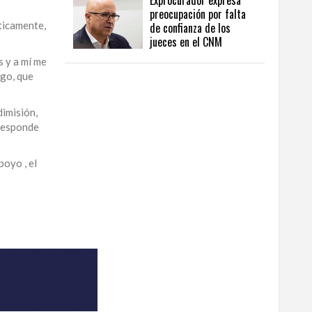
Exprocurador expresa
preocupación por falta
íticamente,
de confianza de los
jueces en el CNM
 y a mí me
igo, que
dimisión,
rresponde
poyo , el