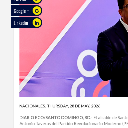
Google +
ECO
PLAY
Linkedin
TRABAJOS
DE
INVESTIGACIÓN
PROVINCIAS
DISTRITO
NACIONAL
SANTO
DOMINGO
SANTIAGO
NACIONALES
.
THURSDAY, 28 DE MAY, 2026
SAN
DIARIO ECO/SANTO DOMINGO, RD.-
El alcalde de Sant
JUAN
Antonio Taveras del Partido Revolucionario Moderno (PR