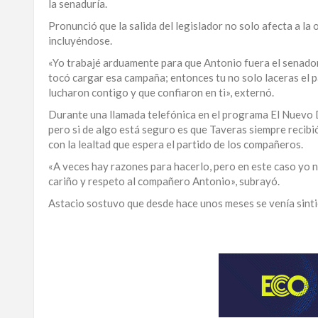
la senaduría.
LA
Pronunció que la salida del legislador no solo afecta a la 
ALTAGRACIA
incluyéndose.
«Yo trabajé arduamente para que Antonio fuera el senad
PUERTO
tocó cargar esa campaña; entonces tu no solo laceras el p
PLATA
lucharon contigo y que confiaron en ti», externó.
CONTÁCTENOS
Durante una llamada telefónica en el programa El Nuevo D
pero si de algo está seguro es que Taveras siempre recibió
con la lealtad que espera el partido de los compañeros.
«A veces hay razones para hacerlo, pero en este caso yo n
cariño y respeto al compañero Antonio», subrayó.
Astacio sostuvo que desde hace unos meses se venía sinti
Para
ampliar
esta
información
y
seguir
la