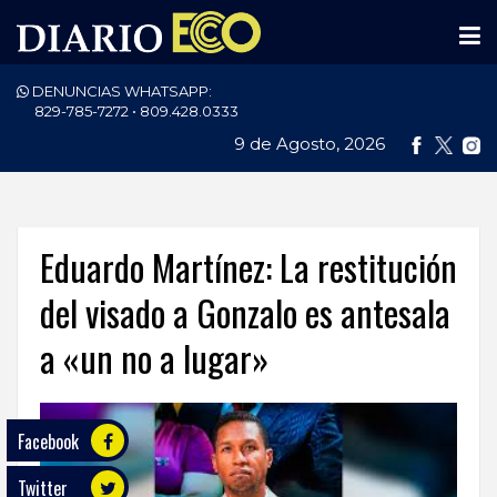
DENUNCIAS WHATSAPP:
PORTADA
829-785-7272 • 809.428.0333
9 de Agosto, 2026
NACIONALES
INTERNACIONAL
POLÍTICA
Eduardo Martínez: La restitución
ECONOMÍA
del visado a Gonzalo es antesala
a «un no a lugar»
DEPORTES
ENTRETENIMIENTO
Facebook
SALUD
Twitter
TECNOLOGÍA