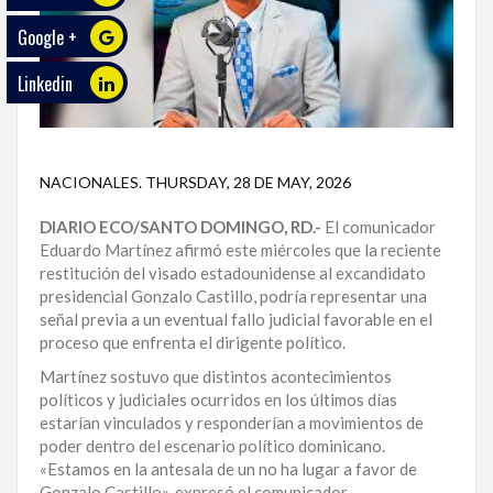
Google +
ECO
PLAY
Linkedin
TRABAJOS
DE
INVESTIGACIÓN
NACIONALES
.
THURSDAY, 28 DE MAY, 2026
PROVINCIAS
DIARIO ECO/SANTO DOMINGO, RD.-
El comunicador
Eduardo Martínez afirmó este miércoles que la reciente
DISTRITO
restitución del visado estadounidense al excandidato
NACIONAL
presidencial Gonzalo Castillo, podría representar una
señal previa a un eventual fallo judicial favorable en el
SANTO
proceso que enfrenta el dirigente político.
DOMINGO
Martínez sostuvo que distintos acontecimientos
políticos y judiciales ocurridos en los últimos días
SANTIAGO
estarían vinculados y responderían a movimientos de
poder dentro del escenario político dominicano.
SAN
«Estamos en la antesala de un no ha lugar a favor de
JUAN
Gonzalo Castillo», expresó el comunicador.