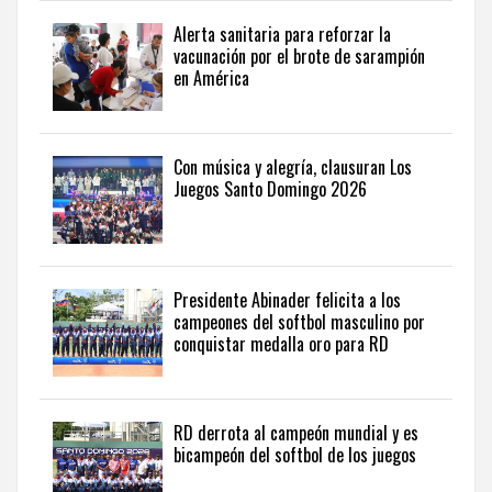
desde
una
Alerta sanitaria para reforzar la
perspectiva
vacunación por el brote de sarampión
internacional,
en América
visite
the
latest
news
Con música y alegría, clausuran Los
Juegos Santo Domingo 2026
from
the
Dominican
Republic
in
Presidente Abinader felicita a los
English
.
campeones del softbol masculino por
conquistar medalla oro para RD
RD derrota al campeón mundial y es
bicampeón del softbol de los juegos