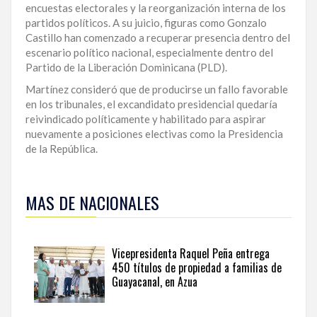
encuestas electorales y la reorganización interna de los
partidos políticos. A su juicio, figuras como Gonzalo
Castillo han comenzado a recuperar presencia dentro del
escenario político nacional, especialmente dentro del
Partido de la Liberación Dominicana (PLD).
Martínez consideró que de producirse un fallo favorable
en los tribunales, el excandidato presidencial quedaría
reivindicado políticamente y habilitado para aspirar
nuevamente a posiciones electivas como la Presidencia
de la República.
Para
ampliar
MAS DE NACIONALES
esta
información
y
seguir
Vicepresidenta Raquel Peña entrega
la
450 títulos de propiedad a familias de
actualidad
Guayacanal, en Azua
del
país