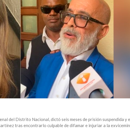
nal del Distrito Nacional, dictó seis meses de prisión suspendida y 
ínez tras encontrarlo culpable de difamar e injuriar a la exvicemin