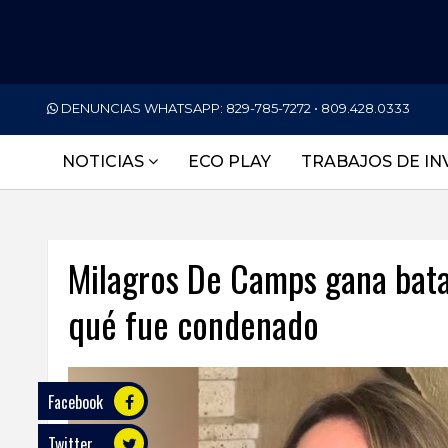
PORTADA
DENUNCIAS WHATSAPP:
829-785-7272 • 809.428.0333
NACIONALES
NOTICIAS
ECO PLAY
TRABAJOS DE IN
INTERNACIONAL
POLÍTICA
Milagros De Camps gana batal
ECONOMÍA
qué fue condenado
DEPORTES
ENTRETENIMIENTO
SALUD
Facebook
Twitter
TECNOLOGÍA