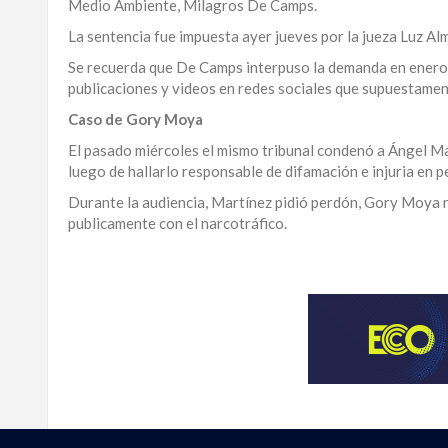
Medio Ambiente, Milagros De Camps.
LA
La sentencia fue impuesta ayer jueves por la jueza Luz Al
ALTAGRACIA
Se recuerda que De Camps interpuso la demanda en enero 
publicaciones y videos en redes sociales que supuestamen
PUERTO
PLATA
Caso de Gory Moya
El pasado miércoles el mismo tribunal condenó a Ángel Ma
CONTÁCTENOS
luego de hallarlo responsable de difamación e injuria en 
Durante la audiencia, Martínez pidió perdón, Gory Moya 
publicamente con el narcotráfico.
Para
ampliar
esta
información
y
seguir
la
actualidad
del
país