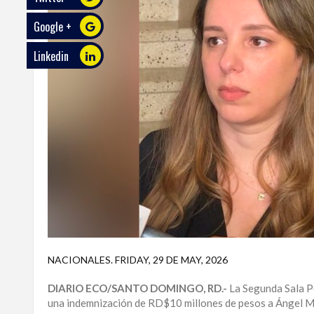
Google +
ECO
PLAY
Linkedin
TRABAJOS
DE
INVESTIGACIÓN
PROVINCIAS
DISTRITO
NACIONAL
SANTO
DOMINGO
SANTIAGO
NACIONALES
.
FRIDAY, 29 DE MAY, 2026
SAN
DIARIO ECO/SANTO DOMINGO, RD.-
La Segunda Sala Pe
JUAN
una indemnización de RD$10 millones de pesos a Ángel Mart