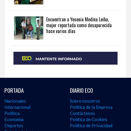
Encuentran a Yesenia Medina Leiba,
mujer reportada como desaparecida
hace varios días
PORTADA
DIARIO ECO
Nacionales
Sobre nosotros
Internacional
Política de la Empresa
Política
Contáctenos
Economía
Política de Cookies
Deportes
Política de Privacidad