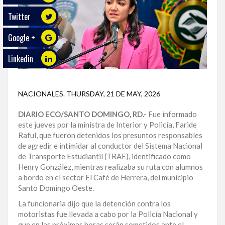
Twitter
ECO
PLAY
Google +
TRABAJOS
Linkedin
DE
INVESTIGACIÓN
NACIONALES
.
THURSDAY, 21 DE MAY, 2026
PROVINCIAS
DIARIO ECO/SANTO DOMINGO, RD.-
Fue informado
DISTRITO
este jueves por la ministra de Interior y Policía, Faride
NACIONAL
Raful, que fueron detenidos los presuntos responsables
de agredir e intimidar al conductor del Sistema Nacional
SANTO
de Transporte Estudiantil (TRAE), identificado como
DOMINGO
Henry González, mientras realizaba su ruta con alumnos
a bordo en el sector El Café de Herrera, del municipio
SANTIAGO
Santo Domingo Oeste.
La funcionaria dijo que la detención contra los
SAN
motoristas fue llevada a cabo por la Policía Nacional y
JUAN
que en las próximas horas serán sometidos ante el