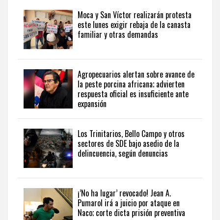
seguir
Moca y San Víctor realizarán protesta
la
este lunes exigir rebaja de la canasta
actualidad
familiar y otras demandas
del
país
desde
una
Agropecuarios alertan sobre avance de
perspectiva
la peste porcina africana; advierten
internacional,
respuesta oficial es insuficiente ante
visite
expansión
the
latest
news
Los Trinitarios, Bello Campo y otros
sectores de SDE bajo asedio de la
from
delincuencia, según denuncias
the
Dominican
Republic
in
¡’No ha lugar’ revocado! Jean A.
English
.
Pumarol irá a juicio por ataque en
Naco; corte dicta prisión preventiva