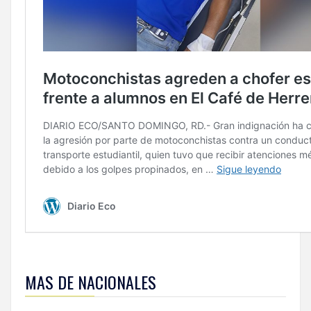
Para
ampliar
MAS DE NACIONALES
esta
información
y