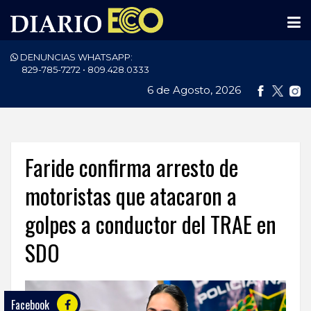
DENUNCIAS WHATSAPP:
PORTADA
829-785-7272 • 809.428.0333
6 de Agosto, 2026
NACIONALES
INTERNACIONAL
POLÍTICA
Faride confirma arresto de
ECONOMÍA
motoristas que atacaron a
golpes a conductor del TRAE en
DEPORTES
SDO
ENTRETENIMIENTO
SALUD
Facebook
TECNOLOGÍA