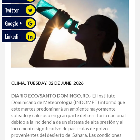
Twitter
ECO
PLAY
Google +
TRABAJOS
Linkedin
DE
INVESTIGACIÓN
PROVINCIAS
DISTRITO
NACIONAL
CLIMA
.
TUESDAY, 02 DE JUNE, 2026
SANTO
DIARIO ECO/SANTO DOMINGO, RD.-
El Instituto
DOMINGO
Dominicano de Meteorología (INDOMET) informó que
este martes predominará un ambiente mayormente
SANTIAGO
soleado y caluroso en gran parte del territorio nacional
debido a la incidencia de un sistema de alta presión y al
SAN
incremento significativo de partículas de polvo
JUAN
provenientes del desierto del Sahara. Las condiciones