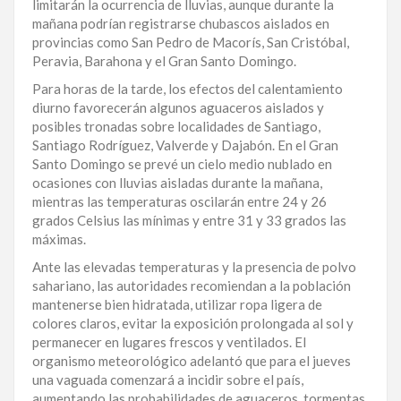
limitarán la ocurrencia de lluvias, aunque durante la
LA
mañana podrían registrarse chubascos aislados en
ALTAGRACIA
provincias como San Pedro de Macorís, San Cristóbal,
Peravia, Barahona y el Gran Santo Domingo.
PUERTO
Para horas de la tarde, los efectos del calentamiento
PLATA
diurno favorecerán algunos aguaceros aislados y
posibles tronadas sobre localidades de Santiago,
CONTÁCTENOS
Santiago Rodríguez, Valverde y Dajabón. En el Gran
Santo Domingo se prevé un cielo medio nublado en
ocasiones con lluvias aisladas durante la mañana,
mientras las temperaturas oscilarán entre 24 y 26
grados Celsius las mínimas y entre 31 y 33 grados las
máximas.
Ante las elevadas temperaturas y la presencia de polvo
sahariano, las autoridades recomiendan a la población
mantenerse bien hidratada, utilizar ropa ligera de
colores claros, evitar la exposición prolongada al sol y
permanecer en lugares frescos y ventilados. El
organismo meteorológico adelantó que para el jueves
una vaguada comenzará a incidir sobre el país,
aumentando las probabilidades de aguaceros, tormentas