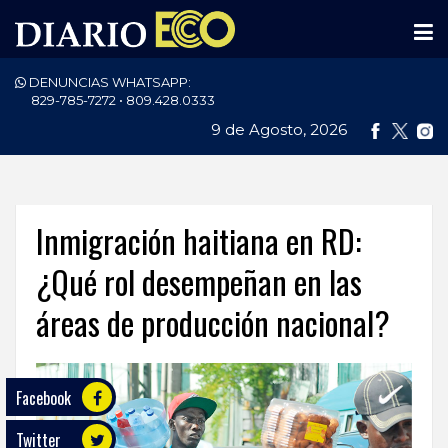
DENUNCIAS WHATSAPP:
PORTADA
829-785-7272 • 809.428.0333
9 de Agosto, 2026
NACIONALES
INTERNACIONAL
POLÍTICA
Inmigración haitiana en RD:
ECONOMÍA
¿Qué rol desempeñan en las
áreas de producción nacional?
DEPORTES
ENTRETENIMIENTO
Facebook
SALUD
Twitter
TECNOLOGÍA