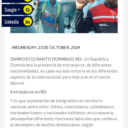
Google +
ECO
PLAY
Linkedin
TRABAJOS
DE
INVESTIGACIÓN
.
WEDNESDAY, 23 DE OCTOBER, 2024
PROVINCIAS
DIARIO ECO/SANTO DOMINGO, RD.-
En República
Dominicana la presencia de extranjeros, de diferentes
DISTRITO
nacionalidades, es cada vez más notoria en los diferentes
NACIONAL
aspecto de la vida nacional, pero más a un en el sector
laboral.
SANTO
DOMINGO
Extranjeros en RD
Y es que la población de inmigrantes en territorio
SANTIAGO
nacional, entre ellos: chinos, venezolanos, colombianos,
norteamericanos y nacionales haitianos, en su mayoría,
SAN
desempeñan diferentes funciones laborales que conlleva
JUAN
al desempleo de muchos dominicanos, según