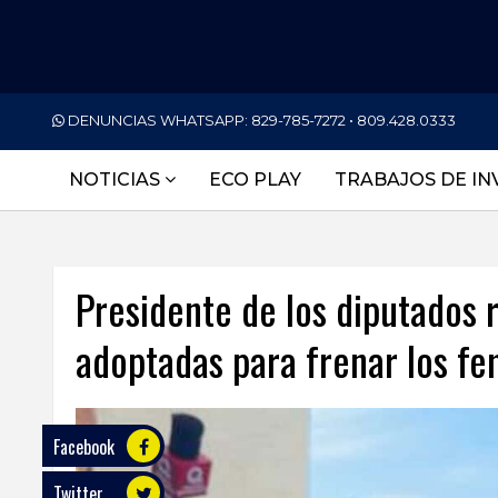
PORTADA
DENUNCIAS WHATSAPP:
829-785-7272 • 809.428.0333
NACIONALES
NOTICIAS
ECO PLAY
TRABAJOS DE IN
INTERNACIONAL
POLÍTICA
Presidente de los diputados
ECONOMÍA
adoptadas para frenar los fe
DEPORTES
ENTRETENIMIENTO
SALUD
Facebook
Twitter
TECNOLOGÍA