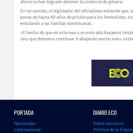
ahora no han logrado detener la violencia de género.
LA
En tal sentido, el legislador del oficialismo entiende qu
ALTAGRACIA
penas de hasta 40 años de prisión para los feminicidas, to
enlutando a las familias dominicanas.
PUERTO
«El hecho de que en este mes y en este año hayamos tenid
PLATA
sino que debemos continuar trabajando mucho más», exte
CONTÁCTENOS
Para
ampliar
esta
información
y
seguir
la
actualidad
del
país
desde
PORTADA
DIARIO ECO
una
perspectiva
Nacionales
Sobre nosotros
internacional,
Internacional
Política de la Empre