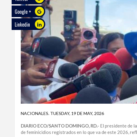
Google +
ECO
PLAY
Linkedin
TRABAJOS
DE
INVESTIGACIÓN
PROVINCIAS
DISTRITO
NACIONAL
SANTO
DOMINGO
SANTIAGO
NACIONALES
.
TUESDAY, 19 DE MAY, 2026
SAN
DIARIO ECO/SANTO DOMINGO, RD.-
El presidente de l
JUAN
de feminicidios registrados en lo que va de este 2026, ref