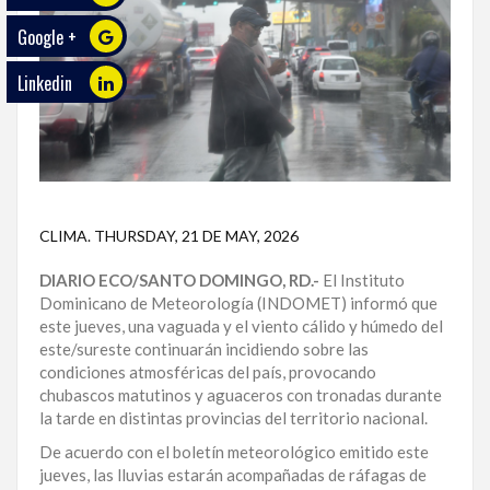
Google +
ECO
PLAY
Linkedin
TRABAJOS
DE
INVESTIGACIÓN
PROVINCIAS
CLIMA
.
THURSDAY, 21 DE MAY, 2026
DISTRITO
NACIONAL
DIARIO ECO/SANTO DOMINGO, RD.-
El Instituto
Dominicano de Meteorología (INDOMET) informó que
este jueves, una vaguada y el viento cálido y húmedo del
SANTO
este/sureste continuarán incidiendo sobre las
DOMINGO
condiciones atmosféricas del país, provocando
chubascos matutinos y aguaceros con tronadas durante
SANTIAGO
la tarde en distintas provincias del territorio nacional.
SAN
De acuerdo con el boletín meteorológico emitido este
JUAN
jueves, las lluvias estarán acompañadas de ráfagas de