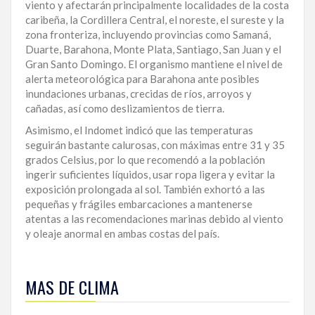
viento y afectarán principalmente localidades de la costa
LA
caribeña, la Cordillera Central, el noreste, el sureste y la
ALTAGRACIA
zona fronteriza, incluyendo provincias como Samaná,
Duarte, Barahona, Monte Plata, Santiago, San Juan y el
PUERTO
Gran Santo Domingo. El organismo mantiene el nivel de
PLATA
alerta meteorológica para Barahona ante posibles
inundaciones urbanas, crecidas de ríos, arroyos y
cañadas, así como deslizamientos de tierra.
CONTÁCTENOS
Asimismo, el Indomet indicó que las temperaturas
seguirán bastante calurosas, con máximas entre 31 y 35
grados Celsius, por lo que recomendó a la población
ingerir suficientes líquidos, usar ropa ligera y evitar la
exposición prolongada al sol. También exhortó a las
pequeñas y frágiles embarcaciones a mantenerse
atentas a las recomendaciones marinas debido al viento
y oleaje anormal en ambas costas del país.
MAS DE CLIMA