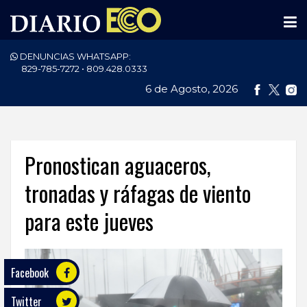
DENUNCIAS WHATSAPP:
PORTADA
829-785-7272 • 809.428.0333
6 de Agosto, 2026
NACIONALES
INTERNACIONAL
POLÍTICA
Pronostican aguaceros,
ECONOMÍA
tronadas y ráfagas de viento
para este jueves
DEPORTES
ENTRETENIMIENTO
Facebook
SALUD
Twitter
TECNOLOGÍA