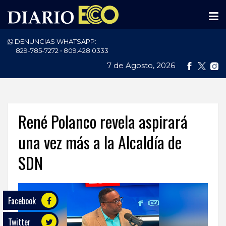
DENUNCIAS WHATSAPP:
PORTADA
829-785-7272 • 809.428.0333
7 de Agosto, 2026
NACIONALES
INTERNACIONAL
POLÍTICA
René Polanco revela aspirará
ECONOMÍA
una vez más a la Alcaldía de
SDN
DEPORTES
ENTRETENIMIENTO
Facebook
SALUD
Twitter
TECNOLOGÍA