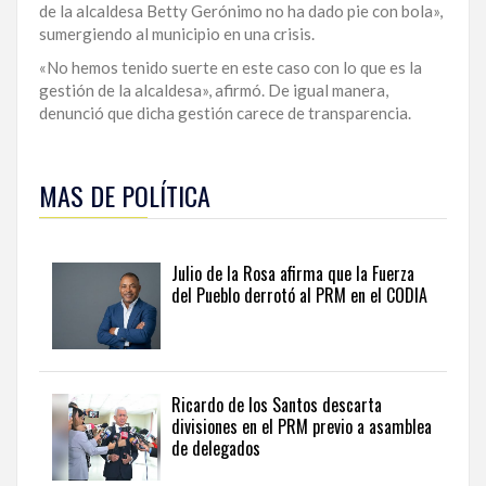
de la alcaldesa Betty Gerónimo no ha dado pie con bola»,
LA
sumergiendo al municipio en una crisis.
ALTAGRACIA
«No hemos tenido suerte en este caso con lo que es la
gestión de la alcaldesa», afirmó. De igual manera,
PUERTO
denunció que dicha gestión carece de transparencia.
PLATA
Obtenga
un
CONTÁCTENOS
MAS DE POLÍTICA
análisis
más
amplio
de
Julio de la Rosa afirma que la Fuerza
la
del Pueblo derrotó al PRM en el CODIA
actualidad
institucional
y
gubernamental
en
Ricardo de los Santos descarta
Dominican
divisiones en el PRM previo a asamblea
politics
de delegados
and