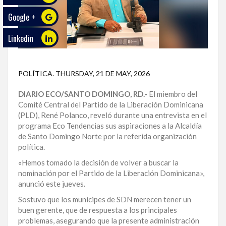
Google +
ECO
PLAY
Linkedin
TRABAJOS
DE
POLÍTICA
.
THURSDAY, 21 DE MAY, 2026
INVESTIGACIÓN
DIARIO ECO/SANTO DOMINGO, RD.-
El miembro del
PROVINCIAS
Comité Central del Partido de la Liberación Dominicana
(PLD), René Polanco, reveló durante una entrevista en el
DISTRITO
programa Eco Tendencias sus aspiraciones a la Alcaldía
NACIONAL
de Santo Domingo Norte por la referida organización
política.
SANTO
DOMINGO
«Hemos tomado la decisión de volver a buscar la
nominación por el Partido de la Liberación Dominicana»,
anunció este jueves.
SANTIAGO
Sostuvo que los munícipes de SDN merecen tener un
SAN
buen gerente, que de respuesta a los principales
JUAN
problemas, asegurando que la presente administración