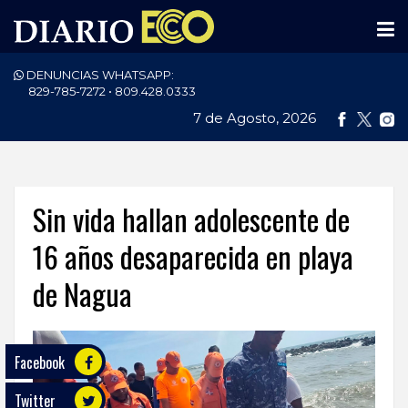
DENUNCIAS WHATSAPP:
PORTADA
829-785-7272 • 809.428.0333
7 de Agosto, 2026
NACIONALES
INTERNACIONAL
POLÍTICA
Sin vida hallan adolescente de
ECONOMÍA
16 años desaparecida en playa
de Nagua
DEPORTES
ENTRETENIMIENTO
Facebook
SALUD
Twitter
TECNOLOGÍA