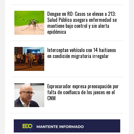
the
latest
news
Dengue en RD: Casos se elevan a 213;
Salud Pública asegura enfermedad se
from
mantiene bajo control y sin alerta
the
epidémica
Dominican
Republic
in
Interceptan vehículo con 14 haitianos
English
.
en condición migratoria irregular
Exprocurador expresa preocupación por
falta de confianza de los jueces en el
CNM