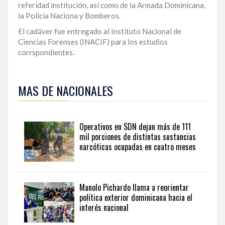
referidad institución, así como de la Armada Dominicana,
LA
la Policía Naciona y Bomberos.
ALTAGRACIA
El cadáver fue entregado al Instituto Nacional de
Ciencias Forenses (INACIF) para los estudios
PUERTO
corrspondientes.
PLATA
Para
ampliar
CONTÁCTENOS
MAS DE NACIONALES
esta
información
y
seguir
Operativos en SDN dejan más de 111
la
mil porciones de distintas sustancias
actualidad
narcóticas ocupadas en cuatro meses
del
país
desde
una
Manolo Pichardo llama a reorientar
perspectiva
política exterior dominicana hacia el
internacional,
interés nacional
visite