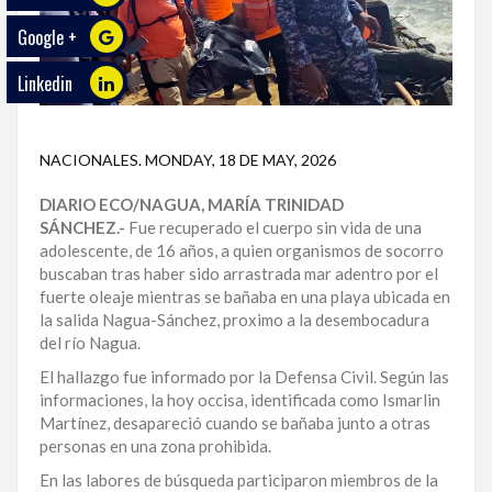
Google +
ECO
PLAY
Linkedin
TRABAJOS
DE
NACIONALES
.
MONDAY, 18 DE MAY, 2026
INVESTIGACIÓN
DIARIO ECO/NAGUA, MARÍA TRINIDAD
PROVINCIAS
SÁNCHEZ.-
Fue recuperado el cuerpo sin vida de una
adolescente, de 16 años, a quien organismos de socorro
DISTRITO
buscaban tras haber sido arrastrada mar adentro por el
NACIONAL
fuerte oleaje mientras se bañaba en una playa ubicada en
la salida Nagua-Sánchez, proximo a la desembocadura
SANTO
del río Nagua.
DOMINGO
El hallazgo fue informado por la Defensa Civil. Según las
informaciones, la hoy occisa, identificada como Ismarlin
SANTIAGO
Martínez, desapareció cuando se bañaba junto a otras
personas en una zona prohibida.
SAN
JUAN
En las labores de búsqueda participaron miembros de la