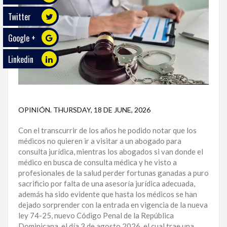
Twitter
ECO
PLAY
Google +
TRABAJOS
Linkedin
DE
INVESTIGACIÓN
PROVINCIAS
OPINIÓN
.
THURSDAY, 18 DE JUNE, 2026
DISTRITO
NACIONAL
Con el transcurrir de los años he podido notar que los
médicos no quieren ir a visitar a un abogado para
SANTO
consulta jurídica, mientras los abogados si van donde el
DOMINGO
médico en busca de consulta médica y he visto a
profesionales de la salud perder fortunas ganadas a puro
sacrificio por falta de una asesoría jurídica adecuada,
SANTIAGO
además ha sido evidente que hasta los médicos se han
dejado sorprender con la entrada en vigencia de la nueva
SAN
ley 74-25, nuevo Código Penal de la República
JUAN
Dominicana, el día 3 de agosto 2026, el cual trae una