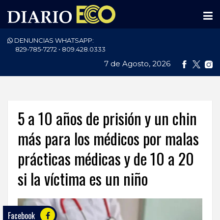
DENUNCIAS WHATSAPP:
PORTADA
829-785-7272 • 809.428.0333
7 de Agosto, 2026
NACIONALES
INTERNACIONAL
POLÍTICA
5 a 10 años de prisión y un chin
ECONOMÍA
más para los médicos por malas
prácticas médicas y de 10 a 20
DEPORTES
si la víctima es un niño
ENTRETENIMIENTO
SALUD
Facebook
TECNOLOGÍA