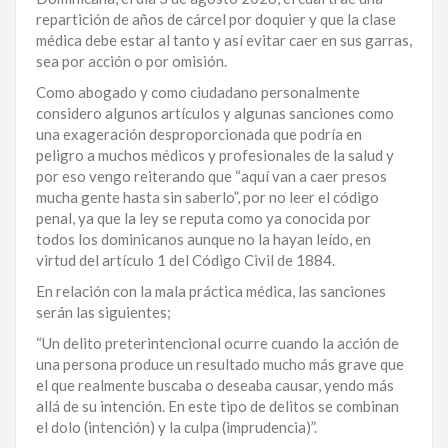
repartición de años de cárcel por doquier y que la clase
LA
médica debe estar al tanto y así evitar caer en sus garras,
ALTAGRACIA
sea por acción o por omisión.
PUERTO
Como abogado y como ciudadano personalmente
PLATA
considero algunos artículos y algunas sanciones como
una exageración desproporcionada que podría en
CONTÁCTENOS
peligro a muchos médicos y profesionales de la salud y
por eso vengo reiterando que “aquí van a caer presos
mucha gente hasta sin saberlo”, por no leer el código
penal, ya que la ley se reputa como ya conocida por
todos los dominicanos aunque no la hayan leído, en
virtud del artículo 1 del Código Civil de 1884.
En relación con la mala práctica médica, las sanciones
serán las siguientes;
“Un delito preterintencional ocurre cuando la acción de
una persona produce un resultado mucho más grave que
el que realmente buscaba o deseaba causar, yendo más
allá de su intención. En este tipo de delitos se combinan
el dolo (intención) y la culpa (imprudencia)”.