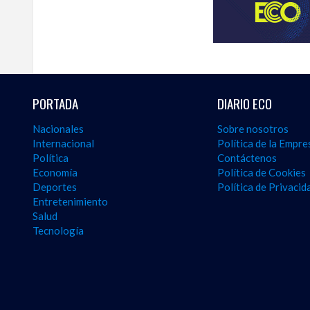
y
seguir
la
actualidad
del
país
desde
PORTADA
DIARIO ECO
una
perspectiva
Nacionales
Sobre nosotros
internacional,
Internacional
Política de la Empre
visite
Política
Contáctenos
the
Economía
Política de Cookies
latest
Deportes
Política de Privacid
news
Entretenimiento
from
Salud
the
Tecnología
Dominican
Republic
in
English
.