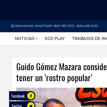
PORTADA
DENUNCIAS WHATSAPP:
829-785-7272 • 809.428.0333
NACIONALES
NOTICIAS
ECO PLAY
TRABAJOS DE IN
INTERNACIONAL
POLÍTICA
Guido Gómez Mazara conside
ECONOMÍA
tener un ‘rostro popular’
DEPORTES
ENTRETENIMIENTO
SALUD
Facebook
Twitter
TECNOLOGÍA