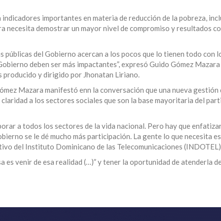
ndicadores importantes en materia de reducción de la pobreza, incl
ura necesita demostrar un mayor nivel de compromiso y resultados co
as públicas del Gobierno acercan a los pocos que lo tienen todo con 
el Gobierno deben ser más impactantes”, expresó Guido Gómez Mazara
s producido y dirigido por Jhonatan Liriano.
, Gómez Mazara manifestó enn la conversación que una nueva gestió
claridad a los sectores sociales que son la base mayoritaria del part
porar a todos los sectores de la vida nacional. Pero hay que enfatizar
obierno se le dé mucho más participación. La gente lo que necesita e
ecutivo del Instituto Dominicano de las Telecomunicaciones (INDOTEL)
a es venir de esa realidad (…)” y tener la oportunidad de atenderla d