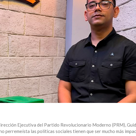
Dirección Ejecutiva del Partido Revolucionario Moderno (PRM), Gu
no perremeísta las políticas sociales tienen que ser mucho más impa