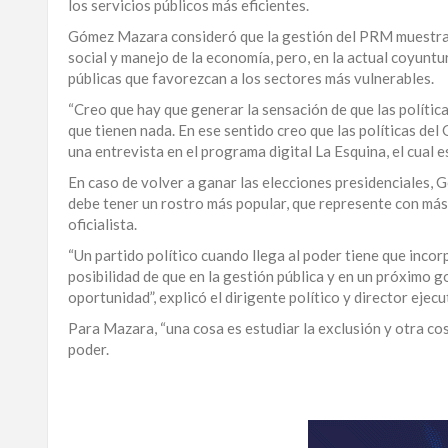
los servicios públicos más eficientes.
LA
Gómez Mazara consideró que la gestión del PRM muestra i
ALTAGRACIA
social y manejo de la economía, pero, en la actual coyunt
públicas que favorezcan a los sectores más vulnerables.
PUERTO
“Creo que hay que generar la sensación de que las polític
PLATA
que tienen nada. En ese sentido creo que las políticas d
una entrevista en el programa digital La Esquina, el cual e
CONTÁCTENOS
En caso de volver a ganar las elecciones presidenciales
debe tener un rostro más popular, que represente con más 
oficialista.
“Un partido político cuando llega al poder tiene que incor
posibilidad de que en la gestión pública y en un próximo g
oportunidad”, explicó el dirigente político y director ej
Para Mazara, “una cosa es estudiar la exclusión y otra cos
poder.
Para
ampliar
esta
información