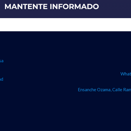
sa
What
ad
Ensanche Ozama, Calle Ram