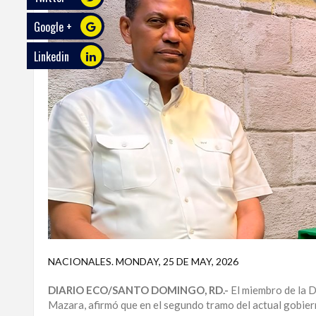
Google +
ECO
PLAY
Linkedin
TRABAJOS
DE
INVESTIGACIÓN
PROVINCIAS
DISTRITO
NACIONAL
SANTO
DOMINGO
SANTIAGO
NACIONALES
.
MONDAY, 25 DE MAY, 2026
SAN
DIARIO ECO/SANTO DOMINGO, RD.-
El miembro de la 
JUAN
Mazara, afirmó que en el segundo tramo del actual gobier