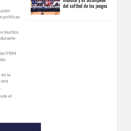
mundial y es bicampeón
del softbol de los juegos
usión
n políticas
los muchos
 durante
n del PRM
ido
 en la
s una
.
esde el