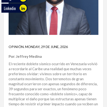
Linkedin
ECO
PLAY
TRABAJOS
DE
INVESTIGACIÓN
PROVINCIAS
OPINIÓN
.
MONDAY, 29 DE JUNE, 2026
DISTRITO
Por: Jeffrey Medina
NACIONAL
El reciente doblete sísmico ocurrido en Venezuela volvió
a recordarle al Caribe una realidad que muchas veces
SANTO
preferimos olvidar: vivimos sobre un territorio en
DOMINGO
constante movimiento. Dos terremotos de gran
magnitud ocurrieron con apenas segundos de diferencia,
SANTIAGO
39 segundos para ser exactos, un fenómeno poco
frecuente conocido como «doblete sísmico», capaz de
SAN
multiplicar el daño porque las estructuras apenas tienen
JUAN
tiempo de resistir el primer impacto cuando ya reciben un