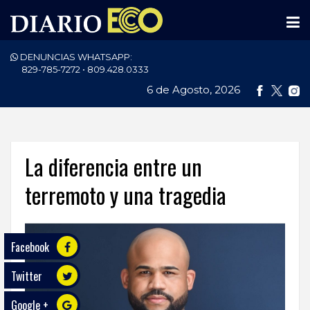
DENUNCIAS WHATSAPP:
PORTADA
829-785-7272 • 809.428.0333
6 de Agosto, 2026
NACIONALES
INTERNACIONAL
POLÍTICA
La diferencia entre un
ECONOMÍA
terremoto y una tragedia
DEPORTES
Facebook
ENTRETENIMIENTO
Twitter
SALUD
Google +
TECNOLOGÍA