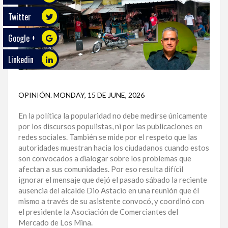
Twitter
ECO
PLAY
Google +
TRABAJOS
Linkedin
DE
INVESTIGACIÓN
OPINIÓN
.
MONDAY, 15 DE JUNE, 2026
PROVINCIAS
En la política la popularidad no debe medirse únicamente
DISTRITO
por los discursos populistas, ni por las publicaciones en
NACIONAL
redes sociales. También se mide por el respeto que las
autoridades muestran hacia los ciudadanos cuando estos
SANTO
son convocados a dialogar sobre los problemas que
DOMINGO
afectan a sus comunidades. Por eso resulta difícil
ignorar el mensaje que dejó el pasado sábado la reciente
SANTIAGO
ausencia del alcalde Dio Astacio en una reunión que él
mismo a través de su asistente convocó, y coordinó con
SAN
el presidente la Asociación de Comerciantes del
JUAN
Mercado de Los Mina.