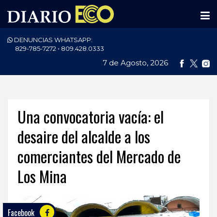
DENUNCIAS WHATSAPP:
PORTADA
829-785-7272 • 809.428.0333
7 de Agosto, 2026
NACIONALES
INTERNACIONAL
POLÍTICA
Una convocatoria vacía: el
ECONOMÍA
desaire del alcalde a los
comerciantes del Mercado de
DEPORTES
Los Mina
ENTRETENIMIENTO
SALUD
Facebook
TECNOLOGÍA